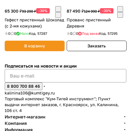
Добавляйте товары
65 300 ₽
-30%
87 490 ₽
-30%
93 290 ₽
124 990 ₽
в корзину
Гефест пристенный Шоколад
Прованс пристенный
(с 2-мя кожухами)
Деревня
0
0
Мало
Код.
57287
0
0
Под заказ
Код.
57295
Оплачивайте сегодня только
25
% картой любого банка
В корзину
Заказать
Получайте товар
Подписаться
на новости и акции
выбранный способом
8 800 700 88 46
Оставшиеся
75
% будут
kalinina106@kumtigey.ru
списываться
с вашей карты
Торговый комплекс "Кум-Тигей инструмент"; Пункт
по
25
%
каждые 2 недели
выдачи интернет заказов, г. Красноярск, ул. Калинина,
106 ст. 4
Интернет-магазин
Компания
Информация
Подробнее