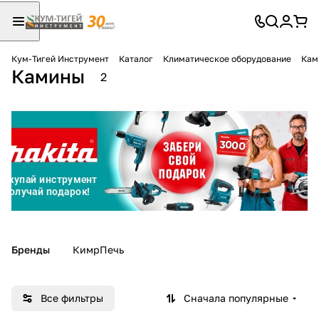
Кум-Тигей Инструмент
Каталог
Климатическое оборудование
Кам
Камины
Для клиентов всех банков
2
Разбейте
оплату
на части
без переплат
График платежей
Бренды
КимрПечь
Сегодня
25
%
Все фильтры
Сначала популярные