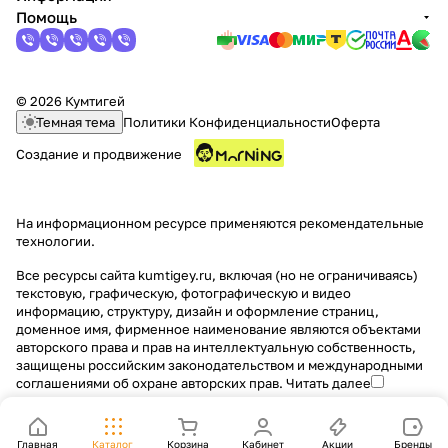
Помощь
об оплате Плайтом
© 2026 Кумтигей
Темная тема
Политики Конфиденциальности
Оферта
Остались вопросы?
25
8 800 302-02-51
Создание и продвижение
plait.ru
раз в 2
недели
На информационном ресурсе применяются
рекомендательные
технологии
.
Все ресурсы сайта kumtigey.ru, включая (но не ограничиваясь)
текстовую, графическую, фотографическую и видео
информацию, структуру, дизайн и оформление страниц,
доменное имя, фирменное наименование являются объектами
авторского права и прав на интеллектуальную собственность,
защищены российским законодательством и международными
соглашениями об охране авторских прав.
Читать далее
Главная
Каталог
Корзина
Кабинет
Акции
Бренды