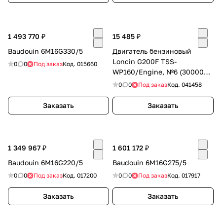
1 493 770 ₽
15 485 ₽
Baudouin 6M16G330/5
Двигатель бензиновый
Loncin G200F TSS-
0
0
Под заказ
Код.
015660
WP160/Engine, №6 (300006-
2)
0
0
Под заказ
Код.
041458
Заказать
Заказать
1 349 967 ₽
1 601 172 ₽
Baudouin 6M16G220/5
Baudouin 6M16G275/5
0
0
Под заказ
Код.
017200
0
0
Под заказ
Код.
017917
Заказать
Заказать