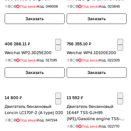
Assembly for SGG 6000Ei
RM75L (WH-RM80-001)
об оплате Плайтом
0
0
Под заказ
Код.
049006
0
0
Под заказ
Код.
023846
(20260-10545-00)
Заказать
Заказать
Остались вопросы?
25
8 800 302-02-51
406 288.11 ₽
756 355.10 ₽
plait.ru
раз в 2
Weichai WP2.3D25E200
Weichai WP4.1D100E200
недели
0
0
Под заказ
Код.
017195
0
0
Под заказ
Код.
022305
Заказать
Заказать
14 800 ₽
13 592 ₽
Двигатель бензиновый
Двигатель бензиновый
Loncin LC170F-2 (A type) D20
1E44F TSS-GJH95
(№1)/Gasoline engine TSS-
0
0
Под заказ
Код.
047194
GJH95 (JH95A,№1)
0
0
Под заказ
Код.
022770