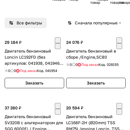
товар
товаров
товар
l
E
r
n
i
х
ого
Добавляйте товары
i
n
элект
обор
b
s
в корзину
роста
дова
u
Все фильтры
Сначала популярные
нций
ия
r
Оплачивайте сегодня только
29 184 ₽
25
% картой любого банка
24 076 ₽
Двигатель бензиновый
Двигатель бензиновый в
Loncin LC192FD (без
сборе /Engine,SC80
Получайте товар
артикулов: 041938, 041946,
0
0
Под заказ
Код.
028155
выбранный способом
041266
0
0
Под заказ
Код.
041954
(поршень,шатун,кольца
поршневые))
Заказать
Заказать
Оставшиеся
75
% будут
списываться
с вашей карты
по
25
%
каждые 2 недели
37 380 ₽
20 594 ₽
Двигатель бензиновый
Двигатель бензиновый
SV320B с альтернатором для
LC168F-2H (Ø20mm) TSS
Подробнее
SGG 6000Ei / Engine
RM75L/engine Loncin, TSS