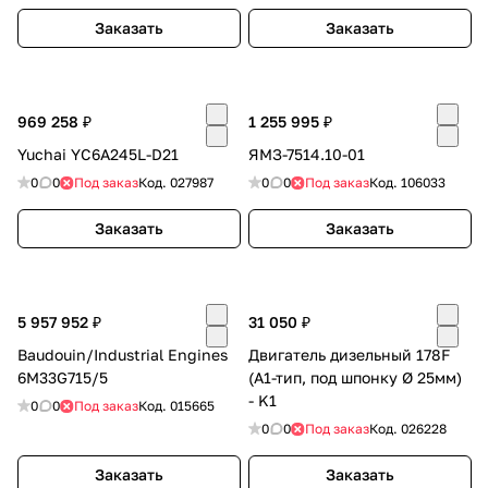
Заказать
Заказать
969 258 ₽
1 255 995 ₽
Yuchai YC6A245L-D21
ЯМЗ-7514.10-01
раз в 2 недели
0
0
Под заказ
Код.
027987
0
0
Под заказ
Код.
106033
Заказать
Заказать
5 957 952 ₽
31 050 ₽
Baudouin/Industrial Engines
Двигатель дизельный 178F
6M33G715/5
(А1-тип, под шпонку Ø 25мм)
- K1
0
0
Под заказ
Код.
015665
0
0
Под заказ
Код.
026228
Заказать
Заказать