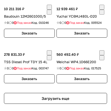
10 211 316 ₽
12 939 461 ₽
Baudouin 12M26G1000/5
Yuchai YC6MJ480L-D20
0
0
Под заказ
Код.
010246
0
0
Под заказ
Код.
005524
Заказать
Заказать
278 831.33 ₽
560 492.40 ₽
TSS Diesel Prof TDY 15 4L
Weichai WP4.1D66E200
0
0
Под заказ
Код.
003747
0
0
Под заказ
Код.
017525
Заказать
Заказать
Загрузить еще