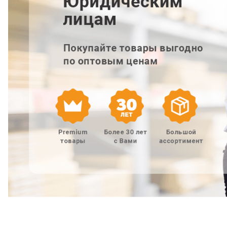
Добавляйте товары
в корзину
Оплачивайте сегодня только
25
% картой любого банка
Получайте товар
выбранный способом
Оставшиеся
75
% будут
списываться
с вашей карты
по
25
%
каждые 2 недели
Подробнее