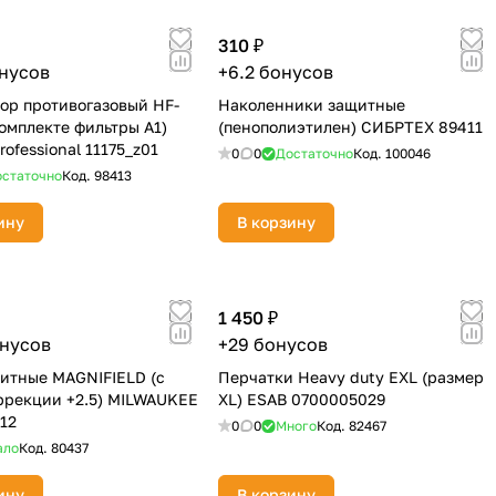
310 ₽
онусов
+6.2 бонусов
ор противогазовый HF-
Наколенники защитные
комплекте фильтры А1)
(пенополиэтилен) СИБРТЕХ 89411
ofessional 11175_z01
0
0
Достаточно
Код.
100046
статочно
Код.
98413
ину
В корзину
1 450 ₽
онусов
+29 бонусов
итные MAGNIFIELD (с
Перчатки Heavy duty EXL (размер
ррекции +2.5) MILWAUKEE
XL) ESAB 0700005029
12
0
0
Много
Код.
82467
ало
Код.
80437
ину
В корзину