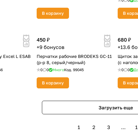
0
0
До
В корзину
В корз
450 ₽
680 ₽
+9 бонусов
+13.6 б
y Excel L ESAB
Перчатки рабочие BRODEKS GC-11
Щиток з
(р-р 8, серый/черный)
(с нагол
66
0
0
Много
Код.
99045
0
0
До
В корзину
В корз
Загрузить еще
1
2
3
...
1