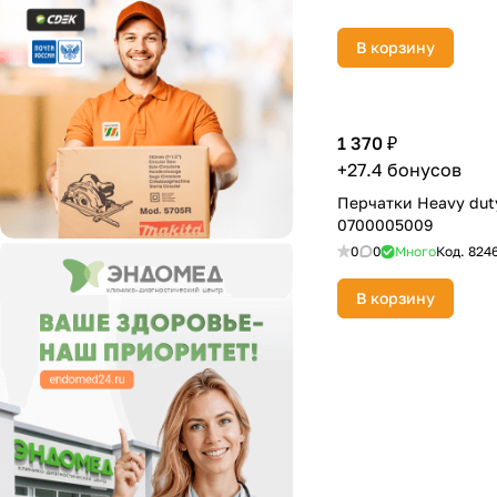
В корзину
1 370 ₽
+27.4 бонусов
Перчатки Heavy dut
0700005009
0
0
Много
Код.
824
В корзину