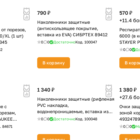
Оставшиеся
75
% будут
списываться
790 ₽
570 ₽
с вашей карты
по
25
%
каждые 2 недели
+11.4 б
Наколенники защитные
(антискользящее покрытие,
от порезов,
Респират
вставка из EVA) СИБРТЕХ 89412
0/XL (1 шт)
6000 (в 
345
STAYER Pr
0
0
Достаточно
Код.
100047
62
0
0
До
Подробнее
об оплате Плайтом
В корзину
В корз
25
1 340 ₽
1 380 ₽
раз в 2
+27.6 б
Остались вопросы?
недели
Наколенники защитные (рифленая
PVC накладка,
е с
Очки защ
8 800 302-02-51
водонепроницаемые, вставка из
орезам,
зоной ко
EVA) СИБРТЕХ 89414
WAUKEE
49324789
0
0
Достаточно
Код.
100048
plait.ru
.
84671
0
0
М
В корзину
В корз