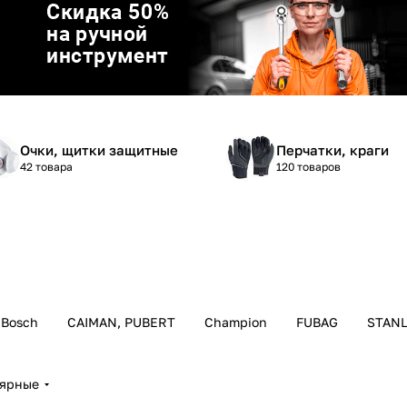
График платежей
Сегодня
25
%
Очки, щитки защитные
Перчатки, краги
42 товара
120 товаров
Добавляйте товары
в корзину
Оплачивайте сегодня только
25
% картой любого банка
Bosch
CAIMAN, PUBERT
Champion
FUBAG
STAN
Получайте товар
выбранный способом
лярные