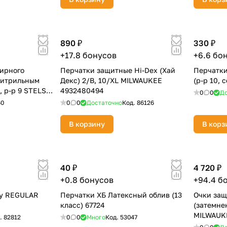
890 ₽
330 ₽
+17.8 бонусов
+6.6 бо
ирного
Перчатки защитные Hi-Dex (Хай
Перчатки
нитрильным
Декс) 2/B, 10/XL MILWAUKEE
(р-р 10, 
раз в 2 недели
, р-р 9 STELS
4932480494
0
0
До
60
0
0
Достаточно
Код.
86126
В корзину
В корз
40 ₽
4 720 ₽
+0.8 бонусов
+94.4 б
ty REGULAR
Перчатки ХБ Латексный облив (13
Очки за
класс) 67724
(затемне
MILWAUK
.
82812
0
0
Много
Код.
53047