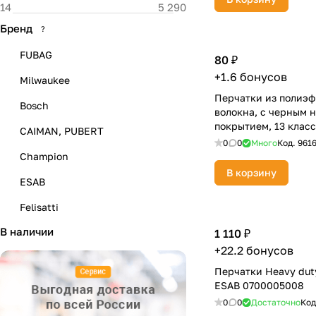
Бренд
?
FUBAG
80 ₽
+1.6 бонусов
Milwaukee
Перчатки из полиэф
Bosch
волокна, с черным 
покрытием, 13 класс
CAIMAN, PUBERT
678705
0
0
Много
Код.
961
Champion
В корзину
ESAB
Felisatti
В наличии
KRAFTOOL
1 110 ₽
+22.2 бонусов
STANLEY
Перчатки Heavy du
ЗУБР
ESAB 0700005008
0
0
Достаточно
Код
Ресанта