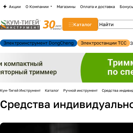
Акции
О Компании
Магазины
Оплата и доставка
Бонус
Каталог
Электроинструмент DongCheng
Электростанции TCC
З
Кум-Тигей Инструмент
Каталог
Ручной инструмент
Средства индиви
Средства индивидуальн
н