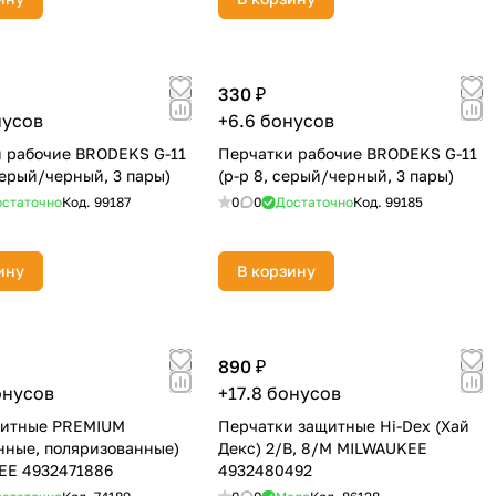
330 ₽
нусов
+6.6 бонусов
 рабочие BRODEKS G-11
Перчатки рабочие BRODEKS G-11
серый/черный, 3 пары)
(р-р 8, серый/черный, 3 пары)
статочно
Код.
99187
0
0
Достаточно
Код.
99185
ину
В корзину
890 ₽
онусов
+17.8 бонусов
щитные PREMIUM
Перчатки защитные Hi-Dex (Хай
нные, поляризованные)
Декс) 2/B, 8/M MILWAUKEE
EE 4932471886
4932480492