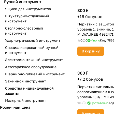
Ручной инструмент
Ящики для инструментов
800 ₽
Штукатурно-отделочный
+16 бонусов
инструмент
Перчатки с защитой 
Столярно-слесарный
уровень 1, зимние, 1
инструмент
MILWAUKEE 4932471
Ударно-рычажный инструмент
0
0
Много
Код.
783
Специализированный ручной
В корзину
инструмент
Электромонтажный инструмент
Автогаражное оборудование
360 ₽
Шарнирно-губцевый инструмент
+7.2 бонусов
Зажимной инструмент
Перчатки сигнальны
Средства индивидуальной
сопротивлением к п
защиты
уровень 1, 9/L MIL
Малярный инструмент
4932479918
0
0
Достаточно
Код
Розничная цена
В корзину