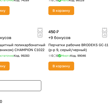
статочно
Код.
74189
0
0
Мало
Код.
86128
ину
В корзину
450 ₽
онусов
+9 бонусов
ащитный поликарбонатный
Перчатки рабочие BRODEKS GC-11
овником) CHAMPION C1022
(р-р 9, серый/черный)
статочно
Код.
99283
0
0
Много
Код.
99046
ину
В корзину
0