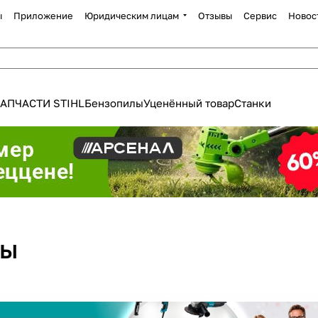
ы
Приложение
Юридическим лицам
Отзывы
Сервис
Новос
АПЧАСТИ STIHL
Бензопилы
Уценённый товар
Станки
Для клиентов всех банков
Разбейте
оплату
ты
а части
без переплат