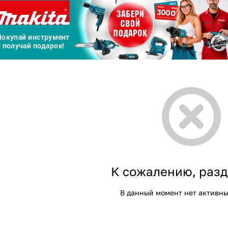
График платежей
Сегодня
25
%
Добавляйте товары
в корзину
Оплачивайте сегодня только
25
% картой любого банка
К сожалению, разд
В данный момент нет активны
Получайте товар
выбранный способом