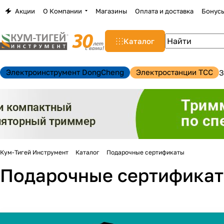
Акции
О Компании
Магазины
Оплата и доставка
Бонус
Каталог
Электроинструмент DongCheng
Электростанции TCC
З
Кум-Тигей Инструмент
Каталог
Подарочные сертификаты
Подарочные сертифика
н