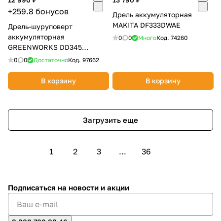
+259.8 бонусов
Дрель аккумуляторная
MAKITA DF333DWAE
Дрель-шуруповерт
аккумуляторная
0
0
Много
Код.
74260
GREENWORKS DD345
3708307CUB
0
0
Достаточно
Код.
97662
В корзину
В корзину
Загрузить еще
1
2
3
...
36
Подписаться
на новости и акции