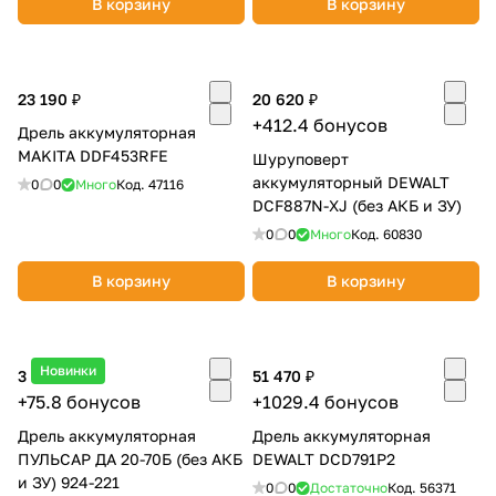
В корзину
В корзину
об оплате Плайтом
23 190 ₽
20 620 ₽
+412.4 бонусов
Дрель аккумуляторная
Остались вопросы?
25
MAKITA DDF453RFE
Шуруповерт
8 800 302-02-51
аккумуляторный DEWALT
0
0
Много
Код.
47116
plait.ru
раз в 2
DCF887N-XJ (без АКБ и ЗУ)
недели
0
0
Много
Код.
60830
В корзину
В корзину
Новинки
3 790 ₽
51 470 ₽
+75.8 бонусов
+1029.4 бонусов
Дрель аккумуляторная
Дрель аккумуляторная
ПУЛЬСАР ДА 20-70Б (без АКБ
DEWALT DCD791P2
и ЗУ) 924-221
0
0
Достаточно
Код.
56371