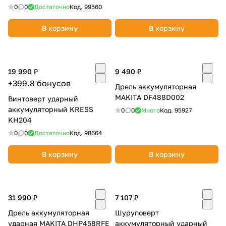
0
0
Достаточно
Код.
99560
В корзину
В корзину
19 990 ₽
9 490 ₽
раз в 2 недели
+399.8 бонусов
Дрель аккумуляторная
MAKITA DF488D002
Винтоверт ударный
аккумуляторный KRESS
0
0
Много
Код.
95927
KH204
0
0
Достаточно
Код.
98664
В корзину
В корзину
31 990 ₽
7 107 ₽
Дрель аккумуляторная
Шуруповерт
ударная MAKITA DHP458RFE
аккумуляторный ударный