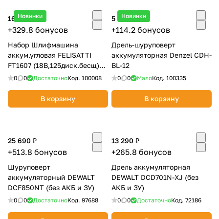
Добавляйте товары
Новинки
Новинки
16 490 ₽
5 710 ₽
в корзину
+329.8 бонусов
+114.2 бонусов
Набор Шлифмашина
Дрель-шуруповерт
аккум.угловая FELISATTI
аккумуляторная Denzel CDH-
Оплачивайте сегодня только
FT1607 (18В,125диск.бесщ)
BL-12
25
% картой любого банка
Дрель аккум. FELISATTI
0
0
Достаточно
Код.
100008
0
0
Мало
Код.
100335
FT1906(18В
В корзину
В корзину
Получайте товар
выбранный способом
25 690 ₽
13 290 ₽
Оставшиеся
75
% будут
+513.8 бонусов
+265.8 бонусов
списываться
с вашей карты
Шуруповерт
Дрель аккумуляторная
по
25
%
каждые 2 недели
аккумуляторный DEWALT
DEWALT DCD701N-XJ (без
DCF850NT (без АКБ и ЗУ)
АКБ и ЗУ)
0
0
Достаточно
Код.
97688
0
0
Достаточно
Код.
72186
Подробнее