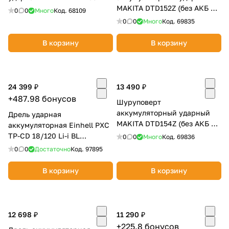
MAKITA DTD152Z (без АКБ и
0
0
Много
Код.
68109
ЗУ)
0
0
Много
Код.
69835
В корзину
В корзину
24 399 ₽
13 490 ₽
+487.98 бонусов
Шуруповерт
аккумуляторный ударный
Дрель ударная
MAKITA DTD154Z (без АКБ и
аккумуляторная Einhell PXC
ЗУ)
TP-CD 18/120 Li-i BL
0
0
Много
Код.
69836
4514310SET2
0
0
Достаточно
Код.
97895
В корзину
В корзину
12 698 ₽
11 290 ₽
+225.8 бонусов