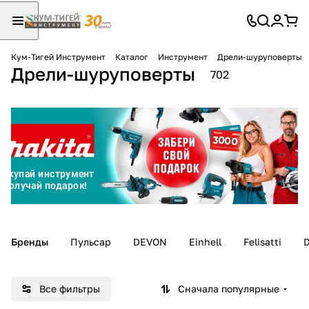
Кум-Тигей Инструмент
Каталог
Инструмент
Дрели-шуруповерты
Дрели-шуруповерты
Для клиентов всех банков
702
Разбейте
оплату
на части
без переплат
График платежей
Бренды
Пульсар
DEVON
Einhell
Felisatti
Сегодня
25
%
Все фильтры
Сначала популярные