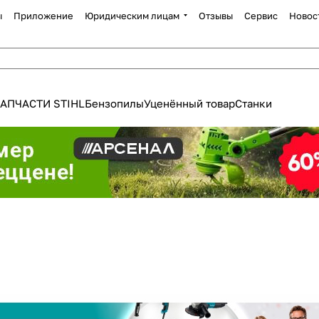
ы
Приложение
Юридическим лицам
Отзывы
Сервис
Новос
АПЧАСТИ STIHL
Бензопилы
Уценённый товар
Станки
Для клиентов всех банков
Разбейте
оплату
а части
без переплат