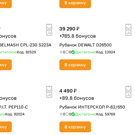
ину
В корзину
₽
39 290 ₽
бонусов
+785.8 бонусов
BELMASH CPL-230 S223A
Рубанок DEWALT D26500
статочно
Код.
81529
0
0
Достаточно
Код.
13924
ину
В корзину
4 490 ₽
бонусов
+89.8 бонусов
.I.T. PEP110-C
Рубанок ИНТЕРСКОЛ Р-82/650
ало
Код.
92024
0
0
Достаточно
Код.
59769
ину
В корзину