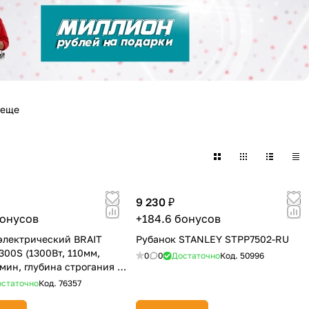
 еще
9 230 ₽
бонусов
+184.6 бонусов
электрический BRAIT
Рубанок STANLEY STPP7502-RU
300S (1300Вт, 110мм,
0
0
Достаточно
Код.
50996
мин, глубина строгания 0-
статочно
Код.
76357