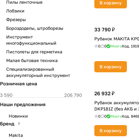
Пилы ленточные
В корзину
Лобзики
Фрезеры
Бороздоделы, штроборезы
33 790 ₽
Инструмент
Рубанок MAKITA KP
многофункциональный
0
0
Много
Код.
191
Пистолеты для герметика
Малая бытовая техника
В корзину
Специализированный
аккумуляторный инструмент
Розничная цена
26 932 ₽
Рубанок аккумулят
Наши предложения
DKP181Z (без АКБ и 
Новинки
0
0
Много
Код.
846
Бренд
?
В корзину
Makita