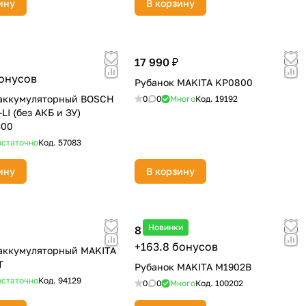
ину
В корзину
17 990 ₽
бонусов
Рубанок MAKITA KP0800
 аккумуляторный BOSCH
0
0
Много
Код.
19192
LI (без АКБ и ЗУ)
300
статочно
Код.
57083
ину
В корзину
Новинки
8 190 ₽
+163.8 бонусов
аккумуляторный MAKITA
T
Рубанок MAKITA M1902B
статочно
Код.
94129
0
0
Много
Код.
100202