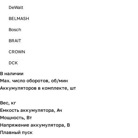
DeWalt
BELMASH
Bosch
BRAIT
CROWN
DCK
В наличии
Einhell
Max. число оборотов, об/мин
Felisatti
Аккумуляторов в комплекте, шт
P.I.T.
Вес, кг
STANLEY
Емкость аккумулятора, Ач
Мощность, Вт
Вихрь
Напряжение аккумулятора, В
ЗУБР
Плавный пуск