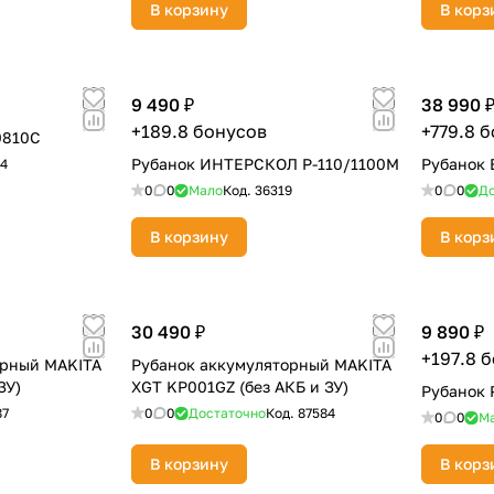
В корзину
В корз
9 490 ₽
38 990 
+189.8 бонусов
+779.8 
0810C
Рубанок ИНТЕРСКОЛ Р-110/1100М
Рубанок 
94
0
0
Мало
Код.
36319
0
0
До
раз в 2 недели
В корзину
В корз
30 490 ₽
9 890 ₽
+197.8 
орный MAKITA
Рубанок аккумуляторный MAKITA
ЗУ)
XGT KP001GZ (без АКБ и ЗУ)
Рубанок P
87
0
0
Достаточно
Код.
87584
0
0
М
В корзину
В корз