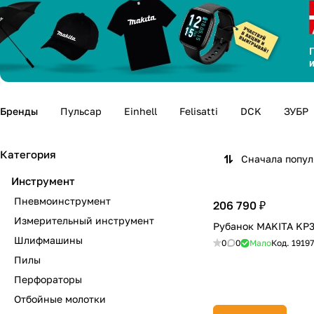
Бренды
Пульсар
Einhell
Felisatti
DCK
ЗУБР
Категория
Сначала попу
Инструмент
Пневмоинструмент
206 790 ₽
Измерительный инструмент
Рубанок MAKITA KP
Шлифмашины
0
0
Мало
Код.
19197
Пилы
Перфораторы
Отбойные молотки