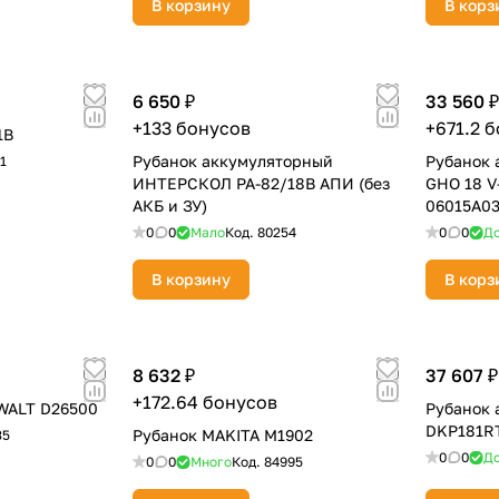
В корзину
В корз
Оставшиеся
75
% будут
списываться
6 650 ₽
33 560 ₽
с вашей карты
по
25
%
каждые 2 недели
+133 бонусов
+671.2 
1B
Рубанок аккумуляторный
Рубанок
1
ИНТЕРСКОЛ РА-82/18В АПИ (без
GHO 18 V-
АКБ и ЗУ)
06015A0
Подробнее
об оплате Плайтом
0
0
Мало
Код.
80254
0
0
До
В корзину
В корз
25
раз в 2
8 632 ₽
37 607 ₽
Остались вопросы?
недели
+172.64 бонусов
WALT D26500
Рубанок 
8 800 302-02-51
DKP181R
Рубанок MAKITA M1902
35
0
0
До
0
0
Много
Код.
84995
plait.ru