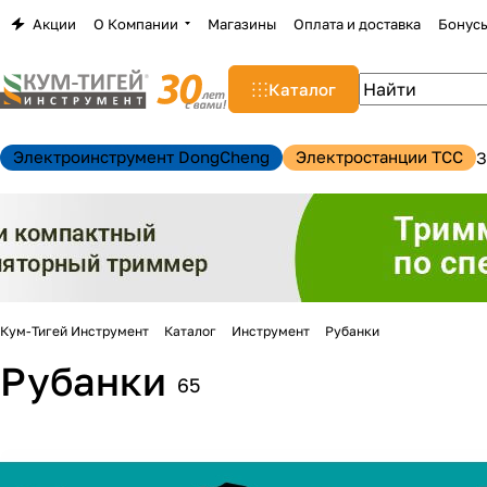
Акции
О Компании
Магазины
Оплата и доставка
Бонус
Каталог
Электроинструмент DongCheng
Электростанции TCC
З
Кум-Тигей Инструмент
Каталог
Инструмент
Рубанки
Рубанки
65
н