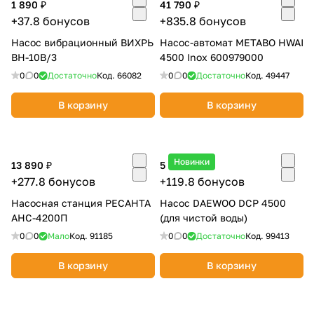
1 890 ₽
41 790 ₽
+37.8 бонусов
+835.8 бонусов
Насос вибрационный ВИХРЬ
Насос-автомат METABO HWAI
ВН-10В/3
4500 Inox 600979000
0
0
Достаточно
Код.
66082
0
0
Достаточно
Код.
49447
В корзину
В корзину
Новинки
13 890 ₽
5 990 ₽
+277.8 бонусов
+119.8 бонусов
Насосная станция РЕСАНТА
Насос DAEWOO DCP 4500
АНС-4200П
(для чистой воды)
0
0
Мало
Код.
91185
0
0
Достаточно
Код.
99413
В корзину
В корзину