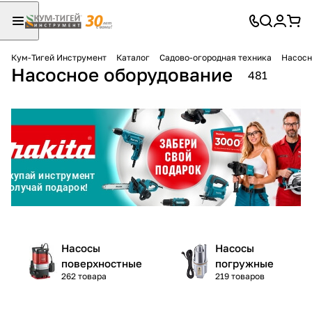
Кум-Тигей Инструмент
Каталог
Садово-огородная техника
Насосн
Насосное оборудование
Для клиентов всех банков
481
Разбейте
оплату
на части
без переплат
График платежей
Насосы
Насосы
Сегодня
поверхностные
погружные
25
%
262 товара
219 товаров