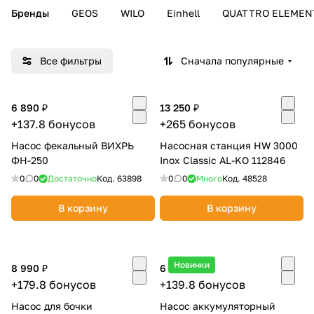
Бренды
GEOS
WILO
Einhell
QUATTRO ELEMEN
Добавляйте товары
в корзину
Все фильтры
Сначала популярные
Оплачивайте сегодня только
25
% картой любого банка
6 890 ₽
13 250 ₽
+137.8 бонусов
+265 бонусов
Насос фекальный ВИХРЬ
Насосная станция HW 3000
Получайте товар
ФН-250
Inox Classic AL-KO 112846
выбранный способом
0
0
Достаточно
Код.
63898
0
0
Много
Код.
48528
В корзину
В корзину
Оставшиеся
75
% будут
списываться
с вашей карты
по
25
%
каждые 2 недели
Новинки
8 990 ₽
6 990 ₽
+179.8 бонусов
+139.8 бонусов
Насос для бочки
Насос аккумуляторный
Подробнее