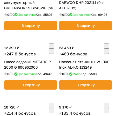
аккумуляторный
DAEWOO DHP 2021Li (без
об оплате Плайтом
GREENWORKS G24SWP (без
АКБ и ЗУ)
АКБ и ЗУ) 3401007
0
0
Достаточно
Код.
85803
0
0
Достаточно
Код.
99426
В корзину
В корзину
Остались вопросы?
25
8 800 302-02-51
plait.ru
раз в 2
12 390 ₽
23 450 ₽
недели
+247.8 бонусов
+469 бонусов
Насос садовый METABO P
Насосная станция HW 1300
2000 G 600962000
Inox AL-KO 113249
0
0
Достаточно
Код.
49445
0
0
Мало
Код.
77588
В корзину
В корзину
10 720 ₽
9 170 ₽
+214.4 бонусов
+183.4 бонусов