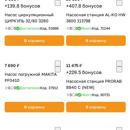
+139.8 бонусов
+407.8 бонусов
Насос циркуляционный
Насосная станция AL-KO HW
ЦИРКУЛЬ 32/80 3280
3600 113798
0
0
Достаточно
Код.
53886
0
0
Много
Код.
71244
В корзину
В корзину
7 690 ₽
11 475 ₽
+229.5 бонусов
Насос погружной MAKITA
PF0410
Насосная станция PRORAB
8840 C (NEW)
0
0
Достаточно
Код.
37912
0
0
Много
Код.
80731
В корзину
В корзину