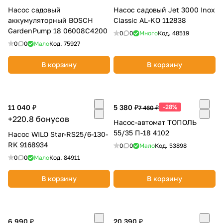
Насос садовый
Насос садовый Jet 3000 Inox
аккумуляторный BOSCH
Classic AL-KO 112838
GardenPump 18 06008C4200
0
0
Много
Код.
48519
0
0
Мало
Код.
75927
В корзину
В корзину
раз в 2 недели
11 040 ₽
5 380 ₽
-28%
7 460 ₽
+220.8 бонусов
Насос-автомат ТОПОЛЬ
55/35 П-18 4102
Насос WILO Star-RS25/6-130-
RK 9168934
0
0
Мало
Код.
53898
0
0
Мало
Код.
84911
В корзину
В корзину
6 990 ₽
20 390 ₽