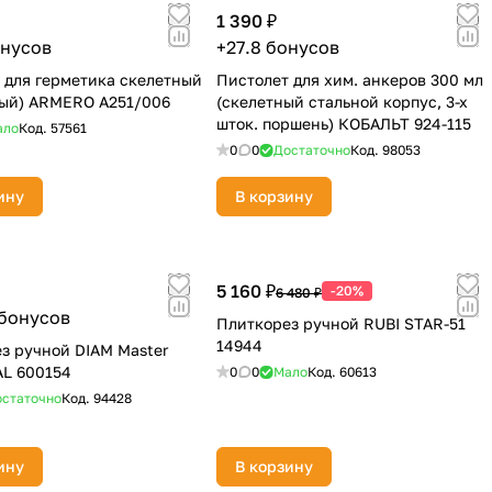
1 390 ₽
онусов
+27.8 бонусов
 для герметика скелетный
Пистолет для хим. анкеров 300 мл
ый) ARMERO A251/006
(скелетный стальной корпус, 3-х
шток. поршень) КОБАЛЬТ 924-115
ало
Код.
57561
0
0
Достаточно
Код.
98053
ину
В корзину
5 160 ₽
-20%
6 480 ₽
 бонусов
Плиткорез ручной RUBI STAR-51
14944
з ручной DIAM Master
AL 600154
0
0
Мало
Код.
60613
статочно
Код.
94428
ину
В корзину