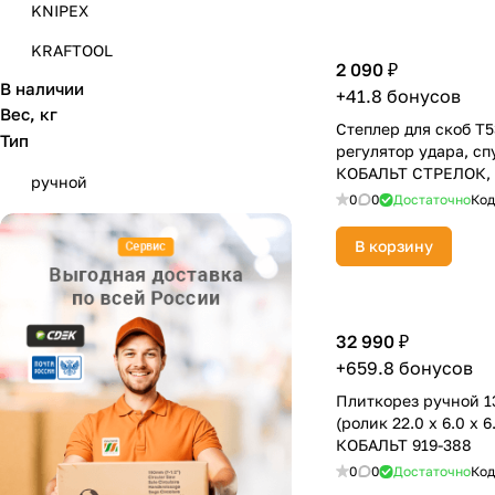
KNIPEX
KRAFTOOL
2 090 ₽
В наличии
NWS
+41.8 бонусов
Вес, кг
Степлер для скоб Т5
P.I.T.
Тип
регулятор удара, сп
STANLEY
КОБАЛЬТ СТРЕЛОК, с
ручной
0
0
Достаточно
Код
WOODWORK
В корзину
КОБАЛЬТ
ПРАКТИКА
ЭНТУЗИАСТ
32 990 ₽
+659.8 бонусов
Плиткорез ручной 1
(ролик 22.0 х 6.0 х 6
КОБАЛЬТ 919-388
0
0
Достаточно
Код