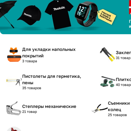
Для укладки напольных
Закле
покрытий
31 товар
3 товара
Пистолеты для герметика,
Плитк
пены
40 товар
35 товаров
Съемники 
Степлеры механические
колец
21 товар
25 товаров