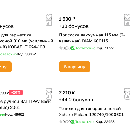
1 500 ₽
онусов
+30 бонусов
 для герметика
Присоска вакуумная 115 мм (2-
усной 310 мл (усиленный,
чашечная) DIAM 600115
ый) КОБАЛЬТ 924-108
0
0
Достаточно
Код.
79772
статочно
Код.
98052
ину
В корзину
2 210 ₽
-20%
890 ₽
+44.2 бонусов
з ручной BATTIPAV Basic
кейс) 2061
Точилка для топоров и ножей
Xsharp Fiskars 120740/1000601
ало
Код.
46692
0
0
Достаточно
Код.
22953