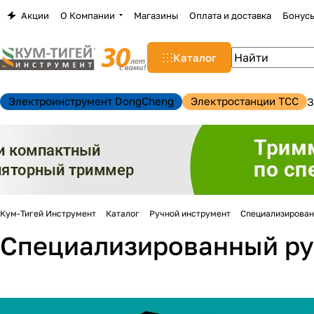
Акции
О Компании
Магазины
Оплата и доставка
Бонус
Каталог
Электроинструмент DongCheng
Электростанции TCC
З
Кум-Тигей Инструмент
Каталог
Ручной инструмент
Специализирован
Специализированный ру
н