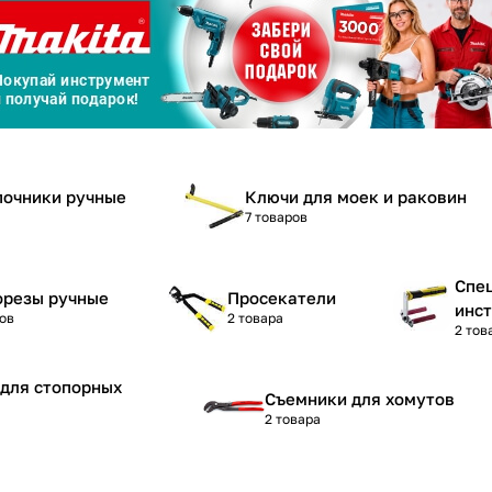
График платежей
Сегодня
25
%
почники ручные
Ключи для моек и раковин
7 товаров
Добавляйте товары
в корзину
Спе
орезы ручные
Просекатели
инс
ов
2 товара
2 тов
Оплачивайте сегодня только
25
% картой любого банка
для стопорных
Съемники для хомутов
2 товара
Получайте товар
выбранный способом