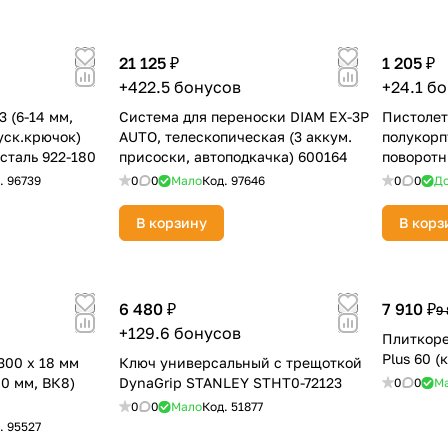
21 125 ₽
1 205 ₽
+422.5 бонусов
+24.1 б
3 (6-14 мм,
Система для переноски DIAM EX-3P
Пистолет
уск.крючок)
AUTO, телескопическая (3 аккум.
полукорп
таль 922-180
присоски, автоподкачка) 600164
поворотн
.
96739
0
0
Мало
Код.
97646
0
0
До
В корзину
В корз
6 480 ₽
7 910 ₽
9 
+129.6 бонусов
Плиткоре
Plus 60 (
300 х 18 мм
Ключ универсальный с трещоткой
.0 мм, ВК8)
DynaGrip STANLEY STHT0-72123
0
0
М
0
0
Мало
Код.
51877
.
95527