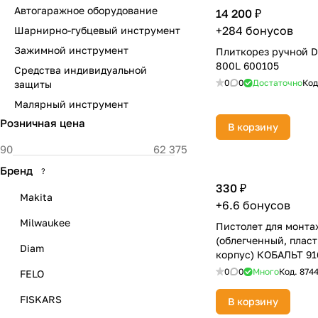
Автогаражное оборудование
14 200 ₽
+284 бонусов
Шарнирно-губцевый инструмент
Зажимной инструмент
Плиткорез ручной DI
800L 600105
Средства индивидуальной
0
0
Достаточно
Код
защиты
Малярный инструмент
Розничная цена
В корзину
Бренд
?
330 ₽
Makita
+6.6 бонусов
Milwaukee
Пистолет для монта
(облегченный, плас
Diam
корпус) КОБАЛЬТ 91
0
0
Много
Код.
874
FELO
FISKARS
В корзину