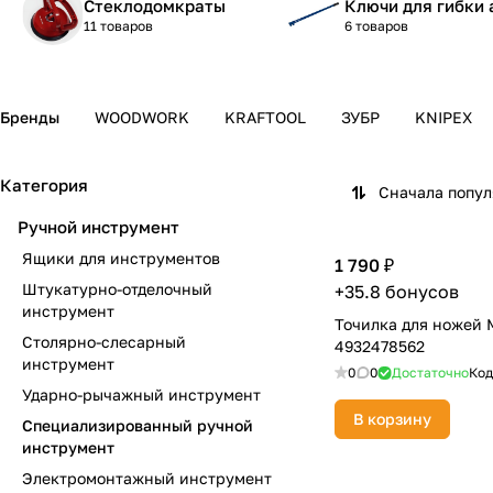
Стеклодомкраты
Ключи для гибки
11 товаров
6 товаров
Бренды
WOODWORK
KRAFTOOL
ЗУБР
KNIPEX
Категория
Сначала попу
Ручной инструмент
Ящики для инструментов
1 790 ₽
Штукатурно-отделочный
+35.8 бонусов
инструмент
Точилка для ножей
Столярно-слесарный
4932478562
инструмент
0
0
Достаточно
Код
Ударно-рычажный инструмент
В корзину
Специализированный ручной
инструмент
Электромонтажный инструмент