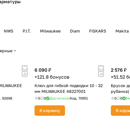
 арматуры
Оставшиеся
75
% будут
списываться
с вашей карты
по
25
%
каждые 2 недели
NWS
P.I.T.
Milwaukee
Diam
FISKARS
Makita
лярные
Подробнее
об оплате Плайтом
6 090 ₽
2 576 ₽
+121.8 бонусов
+51.52 
25
 MILWAUKEE
Ключ для гибкой подводки 10 - 32
Брусок д
раз в 2
мм MILWAUKEE 48227001
рубанка)
Остались вопросы?
недели
.
92698
0
0
Достаточно
Код.
70951
0
0
М
8 800 302-02-51
В корзину
В корз
plait.ru