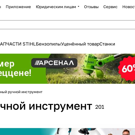
ы
Приложение
Юридическим лицам
Отзывы
Сервис
Новос
АПЧАСТИ STIHL
Бензопилы
Уценённый товар
Станки
ный ручной инструмент
Для клиентов всех банков
чной инструмент
201
Разбейте
оплату
а части
без переплат