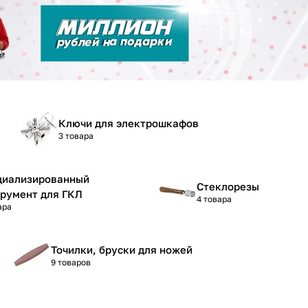
Ключи для электрошкафов
3 товара
циализированный
Стеклорезы
трумент для ГКЛ
4 товара
ара
Точилки, бруски для ножей
9 товаров