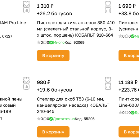
1 310 ₽
1 690 ₽
+26.2 бонусов
+33.8 б
AM Pro Line-
Пистолет для хим. анкеров 380-410
Пистолет
мл (скелетный стальной корпус, 3-
(усиленн
х шток. поршень) КОБАЛЬТ 918-664
.
67127
0
0
М
0
0
Много
Код.
92069
раз в 2 недели
В корзину
В корз
980 ₽
11 188 ₽
+19.6 бонусов
+223.76
жной пены
Степлер для скоб Т53 (6-10 мм,
Плиткоре
тиковый
канцелярская насадка) КОБАЛЬТ
Line-600
6-189
240-645
0
0
До
47
0
0
Достаточно
Код.
55205
В корзину
В корз