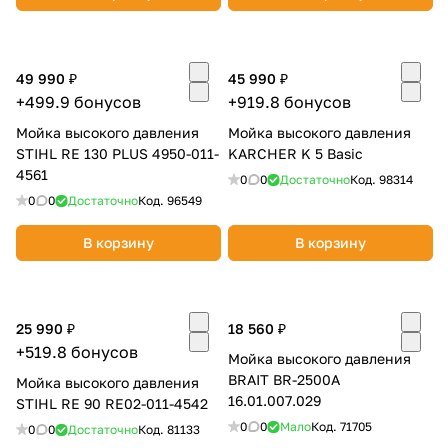
49 990 ₽
45 990 ₽
+499.9 бонусов
+919.8 бонусов
Мойка высокого давления
Мойка высокого давления
раз в 2 недели
STIHL RE 130 PLUS 4950-011-
KARCHER K 5 Basic
4561
0
0
Достаточно
Код.
98314
0
0
Достаточно
Код.
96549
В корзину
В корзину
25 990 ₽
18 560 ₽
+519.8 бонусов
Мойка высокого давления
BRAIT BR-2500А
Мойка высокого давления
16.01.007.029
STIHL RE 90 RE02-011-4542
0
0
Мало
Код.
71705
0
0
Достаточно
Код.
81133