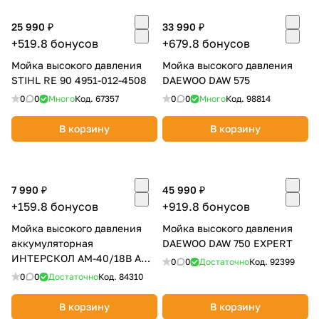
Добавляйте товары
25 990 ₽
33 990 ₽
в корзину
+519.8 бонусов
+679.8 бонусов
Мойка высокого давления
Мойка высокого давления
STIHL RE 90 4951-012-4508
DAEWOO DAW 575
Оплачивайте сегодня только
0
0
Много
Код.
67357
0
0
Много
Код.
98814
25
% картой любого банка
В корзину
В корзину
Получайте товар
выбранный способом
7 990 ₽
45 990 ₽
+159.8 бонусов
+919.8 бонусов
Оставшиеся
75
% будут
Мойка высокого давления
Мойка высокого давления
списываться
с вашей карты
аккумуляторная
DAEWOO DAW 750 EXPERT
по
25
%
каждые 2 недели
ИНТЕРСКОЛ АМ-40/18В АПИ
0
0
Достаточно
Код.
92399
(Li-Ion, без АКБ и ЗУ, кейс)
0
0
Достаточно
Код.
84310
В корзину
В корзину
Подробнее