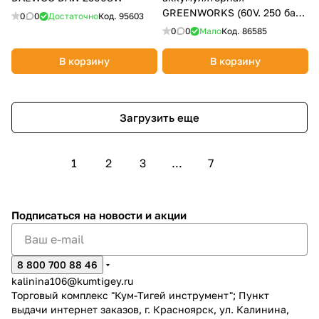
GREENWORKS (60V. 250 бар,
0
0
Достаточно
Код.
95603
бесщет., с портом на 2АКБ)
0
0
Мало
Код.
86585
5106207
В корзину
В корзину
Загрузить еще
1
2
3
...
7
Подписаться
на новости и акции
8 800 700 88 46
kalinina106@kumtigey.ru
Торговый комплекс "Кум-Тигей инструмент"; Пункт
выдачи интернет заказов, г. Красноярск, ул. Калинина,