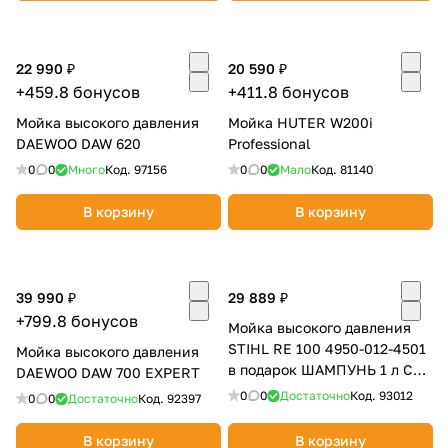
об оплате Плайтом
22 990 ₽
20 590 ₽
+459.8 бонусов
+411.8 бонусов
Мойка высокого давления
Мойка HUTER W200i
Остались вопросы?
25
DAEWOO DAW 620
Professional
8 800 302-02-51
0
0
Много
Код.
97156
0
0
Мало
Код.
81140
plait.ru
раз в 2
недели
В корзину
В корзину
39 990 ₽
29 889 ₽
+799.8 бонусов
Мойка высокого давления
STIHL RE 100 4950-012-4501
Мойка высокого давления
в подарок ШАМПУНЬ 1 л CU
DAEWOO DAW 700 EXPERT
100 STIHL
0
0
Достаточно
Код.
93012
0
0
Достаточно
Код.
92397
В корзину
В корзину