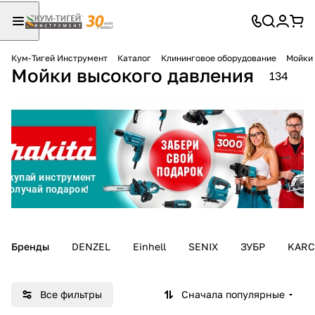
Кум-Тигей Инструмент
Каталог
Клининговое оборудование
Мойки 
Мойки высокого давления
Для клиентов всех банков
134
Разбейте
оплату
на части
без переплат
График платежей
Бренды
DENZEL
Einhell
SENIX
ЗУБР
KAR
Сегодня
25
%
Все фильтры
Сначала популярные