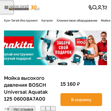
Кум-Тигей Инструмент
Каталог
Клининговое оборудование
Мойки 
Для клиентов всех банков
Разбейте
оплату
на части
без переплат
График платежей
Мойка высокого
15 160 ₽
давления BOSCH
Universal Aquatak
Сегодня
25
%
125 06008A7A00
В корзину
0
Нет отзывов