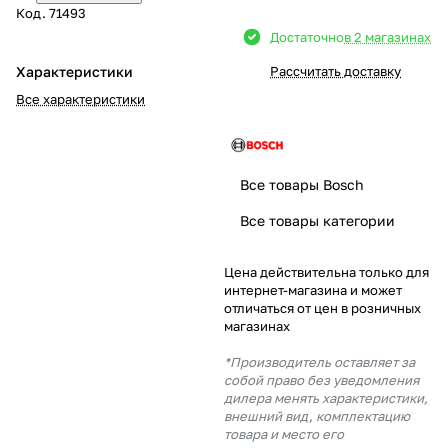
Код.
71493
Добавляйте товары
Достаточно
в 2 магазинах
в корзину
Характеристики
Рассчитать доставку
Все характеристики
Оплачивайте сегодня только
25
% картой любого банка
Все товары Bosch
Получайте товар
Все товары категории
выбранный способом
Цена действительна только для
интернет-магазина и может
Оставшиеся
75
% будут
отличаться от цен в розничных
списываться
с вашей карты
магазинах
по
25
%
каждые 2 недели
*Производитель оставляет за
собой право без уведомления
дилера менять характеристики,
внешний вид, комплектацию
товара и место его
Подробнее