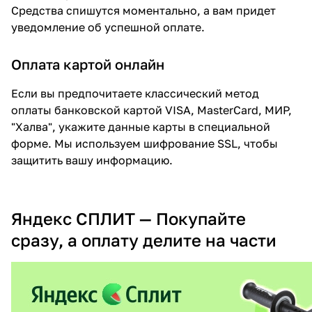
Средства спишутся моментально, а вам придет
об оплате Плайтом
уведомление об успешной оплате.
Оплата картой онлайн
Остались вопросы?
Если вы предпочитаете классический метод
8 800 302-02-51
недели
оплаты банковской картой VISA, MasterCard, МИР,
plait.ru
"Халва", укажите данные карты в специальной
форме. Мы используем шифрование SSL, чтобы
защитить вашу информацию.
Яндекс СПЛИТ — Покупайте
сразу, а оплату делите на части