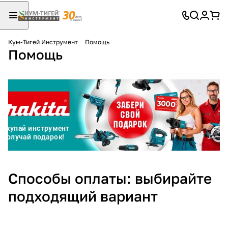
Кум-Тигей Инструмент
Помощь
Помощь
Для клиентов всех банков
Разбейте
оплату
на части
без переплат
График платежей
Способы оплаты: выбирайте
Сегодня
подходящий вариант
25
%