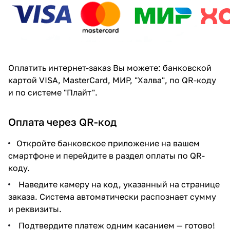
Добавляйте товары
в корзину
Оплачивайте сегодня только
Оплатить интернет-заказ Вы можете: банковской
25
% картой любого банка
картой VISA, MasterCard, МИР, "Халва", по QR-коду
и по системе "Плайт".
Получайте товар
Оплата через QR-код
выбранный способом
Откройте банковское приложение на вашем
Оставшиеся
75
% будут
смартфоне и перейдите в раздел оплаты по QR-
списываться
с вашей карты
коду.
по
25
%
каждые 2 недели
Наведите камеру на код, указанный на странице
заказа. Система автоматически распознает сумму
и реквизиты.
Подтвердите платеж одним касанием — готово!
Подробнее