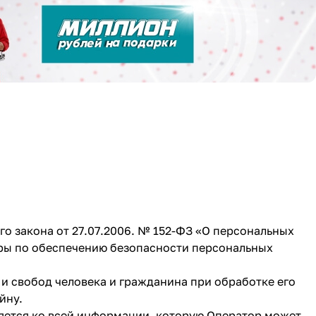
о закона от 27.07.2006. № 152-ФЗ «О персональных
еры по обеспечению безопасности персональных
 и свобод человека и гражданина при обработке его
йну.
няется ко всей информации, которую Оператор может