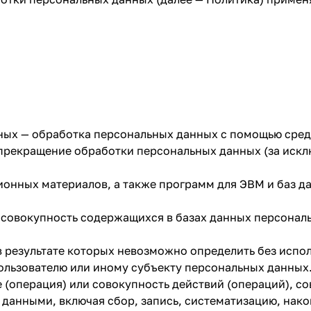
Получайте товар
выбранный способом
Оставшиеся
75
% будут
списываться
с вашей карты
по
25
%
каждые 2 недели
ных — обработка персональных данных с помощью сред
прекращение обработки персональных данных (за искл
Подробнее
об оплате Плайтом
ионных материалов, а также программ для ЭВМ и баз д
 совокупность содержащихся в базах данных персонал
25
 в результате которых невозможно определить без исп
раз в 2
льзователю или иному субъекту персональных данных
Остались вопросы?
недели
е (операция) или совокупность действий (операций), 
8 800 302-02-51
 данными, включая сбор, запись, систематизацию, нако