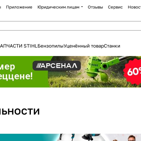
ы
Приложение
Юридическим лицам
Отзывы
Сервис
Новос
АПЧАСТИ STIHL
Бензопилы
Уценённый товар
Станки
ьности
Для клиентов всех банков
Разбейте
оплату