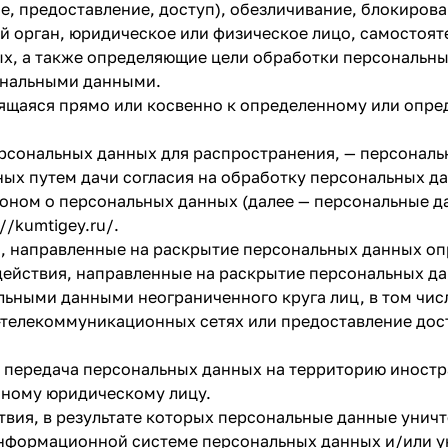
е, предоставление, доступ), обезличивание, блокиров
plait.ru
ый орган, юридическое или физическое лицо, самостоя
х, а также определяющие цели обработки персональны
ональными данными.
ящаяся прямо или косвенно к определенному или опре
рсональных данных для распространения, — персональн
ных путем дачи согласия на обработку персональных 
оном о персональных данных (далее — персональные д
://kumtigey.ru/
.
раз в 2 недели
я, направленные на раскрытие персональных данных оп
действия, направленные на раскрытие персональных д
льными данными неограниченного круга лиц, в том чи
телекоммуникационных сетях или предоставление дос
— передача персональных данных на территорию иностр
нному юридическому лицу.
твия, в результате которых персональные данные уни
информационной системе персональных данных и/или 