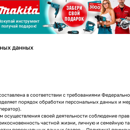
а части
без переплат
График платежей
ьных данных
Сегодня
25
%
Добавляйте товары
в корзину
оставлена в соответствии с требованиями Федеральног
ределяет порядок обработки персональных данных и м
ператор).
Оплачивайте сегодня только
ем осуществления своей деятельности соблюдение прав
25
% картой любого банка
рикосновенность частной жизни, личную и семейную та
ботки персональных данных (далее — Политика) приме