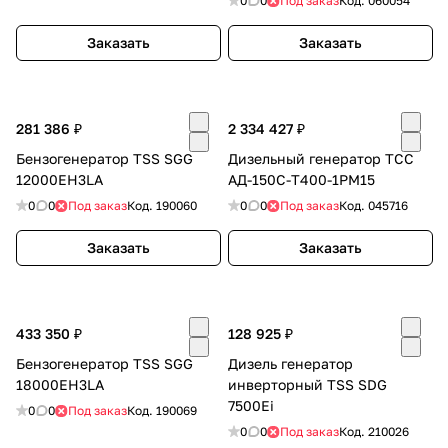
0
0
Под заказ
Код.
060054
об оплате Плайтом
Заказать
Заказать
Остались вопросы?
25
281 386 ₽
2 334 427 ₽
8 800 302-02-51
Бензогенератор TSS SGG
Дизельный генератор ТСС
plait.ru
раз в 2
12000EH3LA
АД-150C-Т400-1РМ15
недели
0
0
Под заказ
Код.
190060
0
0
Под заказ
Код.
045716
Заказать
Заказать
433 350 ₽
128 925 ₽
Бензогенератор TSS SGG
Дизель генератор
18000EH3LA
инверторный TSS SDG
7500Ei
0
0
Под заказ
Код.
190069
0
0
Под заказ
Код.
210026