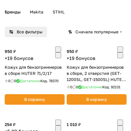
Добавляйте товары
Бренды
Makita
STIHL
в корзину
Все фильтры
Сначала популярные
Оплачивайте сегодня только
25
% картой любого банка
950 ₽
950 ₽
+19 бонусов
+19 бонусов
Получайте товар
Кожух для бензотриммеров
Кожух для бензотриммеров
выбранный способом
в сборе HUTER 71/2/17
в сборе, 2 отверстия (GET-
1200SL, GET-1500SL) HUTER
0
0
Достаточно
Код.
78370
71/2/38
0
0
Достаточно
Код.
92131
Оставшиеся
75
% будут
списываться
с вашей карты
В корзину
В корзину
по
25
%
каждые 2 недели
254 ₽
1 010 ₽
Подробнее