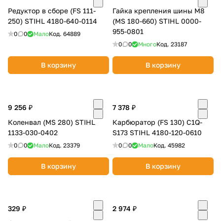
Редуктор в сборе (FS 111-
Гайка крепления шины M8
250) STIHL 4180-640-0114
(MS 180-660) STIHL 0000-
955-0801
0
0
Мало
Код.
64889
0
0
Много
Код.
23187
В корзину
В корзину
9 256 ₽
7 378 ₽
Коленвал (MS 280) STIHL
Карбюратор (FS 130) C1Q-
1133-030-0402
S173 STIHL 4180-120-0610
0
0
Мало
Код.
23379
0
0
Мало
Код.
45982
В корзину
В корзину
329 ₽
2 974 ₽