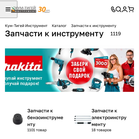
Кум-Тигей Инструмент
Каталог
Запчасти к инструменту
Запчасти к инструменту
Для клиентов всех банков
1119
Разбейте
оплату
на части
без переплат
График платежей
Запчасти к
Запчасти к
Сегодня
бензоинструме
электроинстру
25
%
нту
менту
1101 товар
18 товаров