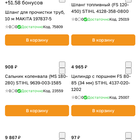
+51.58 бонусов
Шланг топливный (FS 120-
450) STIHL 4128-358-0800
Шланг для прочистки труб,
10 м MAKITA 197837-5
0
0
Достаточно
Код.
25019
0
0
Достаточно
Код.
75809
В корзину
В корзину
раз в 2 недели
908 ₽
4 965 ₽
Сальник коленвала (MS 180-
Цилиндр с поршнем FS 80-
280) STIHL 9639-003-1585
85 (34 мм) STIHL 4137-020-
1202
0
0
Достаточно
Код.
23559
0
0
Достаточно
Код.
25007
В корзину
В корзину
9 867 ₽
97 ₽