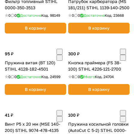
Фильтр топливный STIHL
Патрубок карбюратора (MS
0000-350-3513
181/211) STIHL 1139-140-2500
0
0
Достаточно
Код.
98149
0
0
Достаточно
Код.
23668
В корзину
В корзину
95 ₽
300 ₽
Пружина витая (ВТ 120)
Кнопка праймера (FS 38-
STIHL 4128-182-4501
100) STIHL 4226-121-2700
0
0
Достаточно
Код.
24599
0
0
Много
Код.
24704
В корзину
В корзину
41 ₽
100 ₽
Винт P5 x 20 мм (MSE 140-
Пружина косильной головки
200) STIHL 9074-478-4135
(AutoCut С 5-2) STIHL 0000-