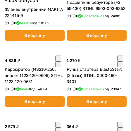
+5.08 бонусов
Подшипник редуктора (FS
об оплате Плайтом
55-130) STIHL 9503-003-9853
Фланец внутренний MAKITA
224415-9
0
0
Достаточно
Код.
24881
0
0
Много
Код.
18115
В корзину
В корзину
Остались вопросы?
25
8 800 302-02-51
plait.ru
раз в 2
недели
4 886 ₽
1 270 ₽
Карбюратор (MS210-250,
Ручка стартера ElastoStart
аналог 1123-120-0609) STIHL
(3.5 мм) STIHL 0000-190-
1123-120-0631
3401
0
0
Мало
Код.
74084
0
0
Достаточно
Код.
23947
В корзину
В корзину
2 579 ₽
364 ₽