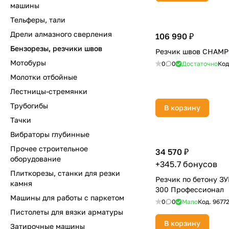
машины
Тельферы, тали
Дрели алмазного сверления
106 990 ₽
Бензорезы, резчики швов
Резчик швов CHAMP
Мотобуры
0
0
Достаточно
Код
Молотки отбойные
Лестницы-стремянки
Трубогибы
В корзину
Тачки
Вибраторы глубинные
Прочее строительное
34 570 ₽
оборудование
+345.7 бонусов
Плиткорезы, станки для резки
Резчик по бетону ЗУ
камня
300 Профессионал
Машины для работы с паркетом
0
0
Мало
Код.
9677
Пистолеты для вязки арматуры
В корзину
Затирочные машины