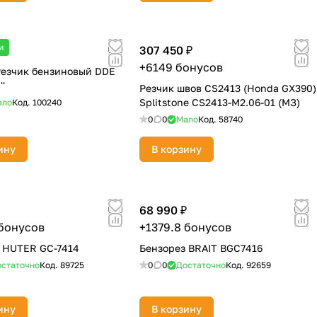
и
₽
307 450 ₽
+6149 бонусов
Резчик бензиновый DDE
''
Резчик швов CS2413 (Honda GX390)
Splitstone CS2413-M2.06-01 (МЗ)
ало
Код.
100240
0
0
Мало
Код.
58740
ину
В корзину
68 990 ₽
 бонусов
+1379.8 бонусов
 HUTER GC-7414
Бензорез BRAIT BGC7416
статочно
Код.
89725
0
0
Достаточно
Код.
92659
ину
В корзину