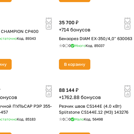
35 700 ₽
+714 бонусов
з CHAMPION CP400
Бензорез DIAM EX-350/4,0'' 630063
статочно
Код.
89343
0
0
Много
Код.
85037
ину
В корзину
₽
88 144 ₽
бонусов
+1762.88 бонусов
учной ПУЛЬСАР РЭР 355-
Резчик швов CS144E (4.0 кВт)
-457
Splitstone CS144E.12 (МЗ) 143276
статочно
Код.
85183
0
0
Мало
Код.
56498