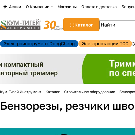
Акции
О Компании
Магазины
Оплата и доставка
Бонус
Каталог
Электроинструмент DongCheng
Электростанции TCC
З
Кум-Тигей Инструмент
Каталог
Строительное оборудование
Бензоре
Бензорезы, резчики шво
н