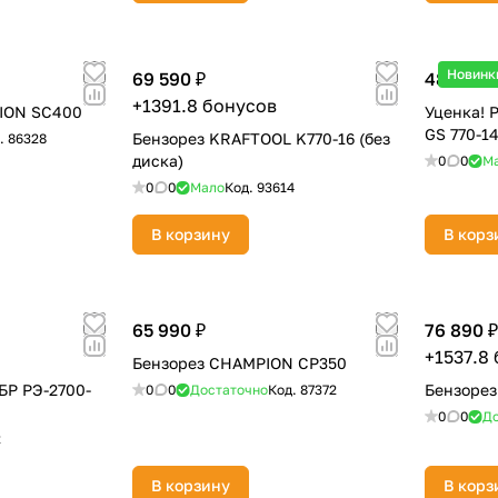
Оставшиеся
75
% будут
списываться
Новинк
69 590 ₽
48 990 
с вашей карты
по
25
%
каждые 2 недели
+1391.8 бонусов
ION SC400
Уценка! 
GS 770-14
Бензорез KRAFTOOL K770-16 (без
.
86328
диска)
0
0
М
0
0
Мало
Код.
93614
Подробнее
об оплате Плайтом
В корзину
В корз
25
65 990 ₽
76 890 ₽
раз в 2
+1537.8
Бензорез CHAMPION CP350
Остались вопросы?
недели
БР РЭ-2700-
Бензорез
0
0
Достаточно
Код.
87372
8 800 302-02-51
0
0
До
2
plait.ru
В корзину
В корз