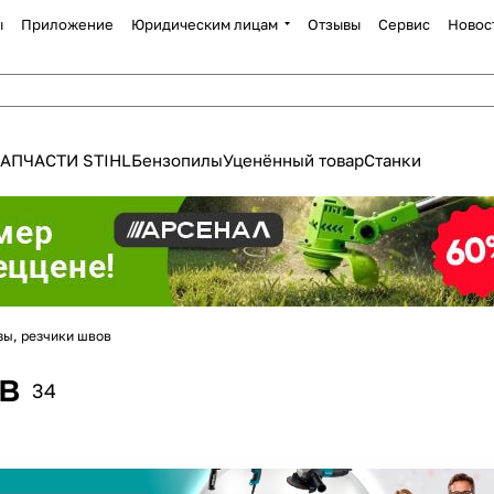
ы
Приложение
Юридическим лицам
Отзывы
Сервис
Новос
АПЧАСТИ STIHL
Бензопилы
Уценённый товар
Станки
зы, резчики швов
Для клиентов всех банков
в
34
Разбейте
оплату
а части
без переплат