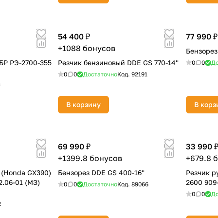
54 400 ₽
77 990 ₽
+1088 бонусов
Бензоре
БР РЭ-2700-355
Резчик бензиновый DDE GS 770-14''
0
0
До
0
0
Достаточно
Код.
92191
3
раз в 2 недели
В корзину
В корз
69 990 ₽
33 990 
+1399.8 бонусов
+679.8 
 (Honda GX390)
Бензорез DDE GS 400-16''
Резчик р
2.06-01 (МЗ)
2600 909
0
0
Достаточно
Код.
89066
0
0
До
2