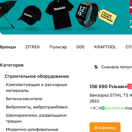
Бренды
ZITREK
Пульсар
DDE
KRAFTOOL
СП
Категория
Сначала попу
Строительное оборудование
Комплектующие и расходные
156 690 ₽
-
176 690 ₽
материалы
Бензорез STIHL TS 4
Бетоносмесители
2810
Виброплиты, вибротрамбовки
0
0
Достаточно
Код
Швонарезчики, раздельщики
трещин
В корзину
Мозаично-шлифовальные