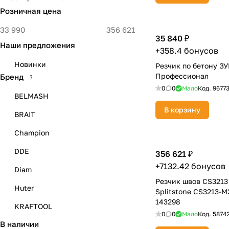
Розничная цена
35 840 ₽
Наши предложения
+358.4 бонусов
Новинки
Резчик по бетону ЗУ
Профессионал
Бренд
?
0
0
Мало
Код.
9677
BELMASH
В корзину
BRAIT
Champion
DDE
356 621 ₽
+7132.42 бонусов
Diam
Резчик швов CS3213
Huter
Splitstone CS3213-M
143298
KRAFTOOL
0
0
Мало
Код.
5874
В наличии
STIHL