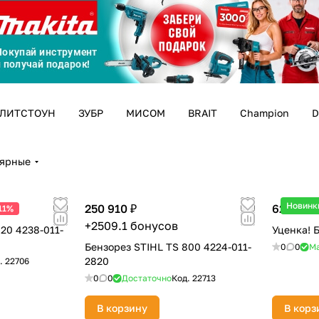
График платежей
Сегодня
25
%
ЛИТСТОУН
ЗУБР
МИСОМ
BRAIT
Champion
D
лярные
Добавляйте товары
в корзину
Новинк
250 910 ₽
62 990 ₽
11%
+2509.1 бонусов
20 4238-011-
Уценка! 
Оплачивайте сегодня только
Бензорез STIHL TS 800 4224-011-
0
0
М
25
% картой любого банка
2820
.
22706
0
0
Достаточно
Код.
22713
Получайте товар
выбранный способом
В корзину
В корз