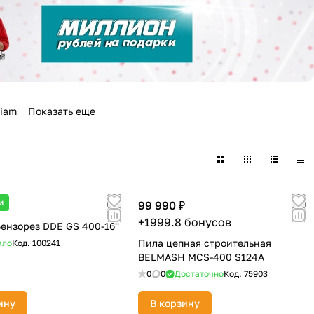
iam
Показать еще
и
99 990 ₽
+1999.8 бонусов
Бензорез DDE GS 400-16''
Пила цепная строительная
ало
Код.
100241
BELMASH MCS-400 S124A
0
0
Достаточно
Код.
75903
ину
В корзину