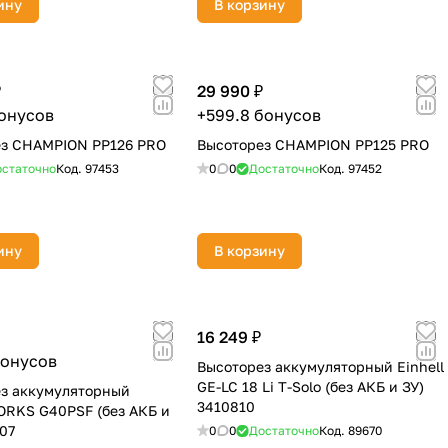
ину
В корзину
₽
29 990 ₽
бонусов
+599.8 бонусов
ез CHAMPION PP126 PRO
Высоторез CHAMPION PP125 PRO
статочно
Код.
97453
0
0
Достаточно
Код.
97452
ину
В корзину
16 249 ₽
бонусов
Высоторез аккумуляторный Einhell
GE-LC 18 Li T-Solo (без АКБ и ЗУ)
з аккумуляторный
3410810
RKS G40PSF (без АКБ и
107
0
0
Достаточно
Код.
89670