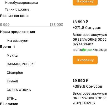
В корзину
Мотобуксировщики
Тачки садовые
Розничная цена
13 590 ₽
+271.8 бонусов
Наши предложения
Высоторез аккумул
GREENWORKS GD60PS
Мы советуем
ЗУ) 1400407
Бренд
?
0
0
Мало
Код.
8585
Makita
В корзину
CAIMAN, PUBERT
Champion
19 990 ₽
Einhell
+399.8 бонусов
GREENWORKS
Высоторез аккумул
GREENWORKS GD60P
STIHL
и ЗУ) 1402107
В наличии