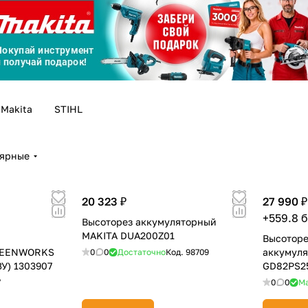
График платежей
Сегодня
25
%
Makita
STIHL
лярные
Добавляйте товары
в корзину
20 323 ₽
27 990 ₽
+559.8 
Высоторез аккумуляторный
Оплачивайте сегодня только
MAKITA DUA200Z01
Высоторе
25
% картой любого банка
REENWORKS
аккумул
0
0
Достаточно
Код.
98709
ЗУ) 1303907
GD82PS25
7
0
0
М
Получайте товар
выбранный способом