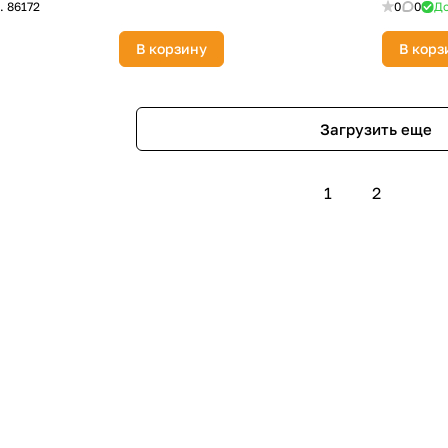
.
86172
0
0
До
В корзину
В корз
Загрузить еще
1
2