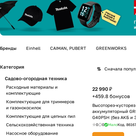
Бренды
Einhell
CAIMAN, PUBERT
GREENWORKS
Категория
Сначала попу
Садово-огородная техника
Расходные материалы и
22 990 ₽
комплектующие
+459.8 бонусов
Комплектующие для триммеров
Высоторез-кусторез
и газонокосилок
аккумуляторный G
Комплектующие для цепных пил
G40PSH (без АКБ и 
Сельскохозяйственная техника
0
0
Мало
Код.
8616
Насосное оборудование