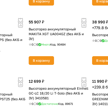
В корзину
В корз
55 907 ₽
38 990 
+779.8 
Высоторез аккумуляторный
MAKITA XGT UA004GZ (без АКБ и
яторный
Высотор
ЗУ)
 (без АКБ и
0
0
До
0
0
Много
Код.
90484
раз в 2 недели
1
В корзину
В корз
12 699 ₽
11 990 ₽
+239.8 
Высоторез аккумуляторный Einhell
GC-LC 18/20 Li T-Solo (без АКБ и
яторный
Высоторе
ЗУ) 3410581
ST25 (без АКБ
GREENWO
ЗУ) 1401
0
0
Достаточно
Код.
89671