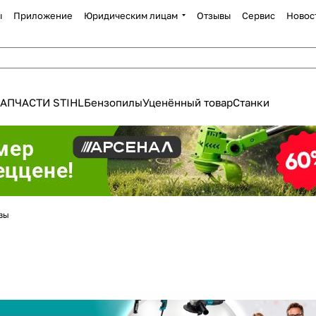
ы
Приложение
Юридическим лицам
Отзывы
Сервис
Новос
АПЧАСТИ STIHL
Бензопилы
Уценённый товар
Станки
зы
Для клиентов всех банков
Разбейте
оплату
а части
без переплат