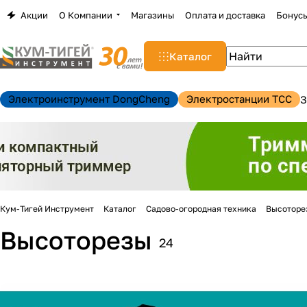
Акции
О Компании
Магазины
Оплата и доставка
Бонус
Каталог
Электроинструмент DongCheng
Электростанции TCC
З
Кум-Тигей Инструмент
Каталог
Садово-огородная техника
Высоторе
Высоторезы
24
н