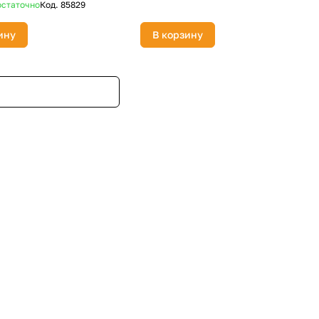
статочно
Код.
85829
ину
В корзину