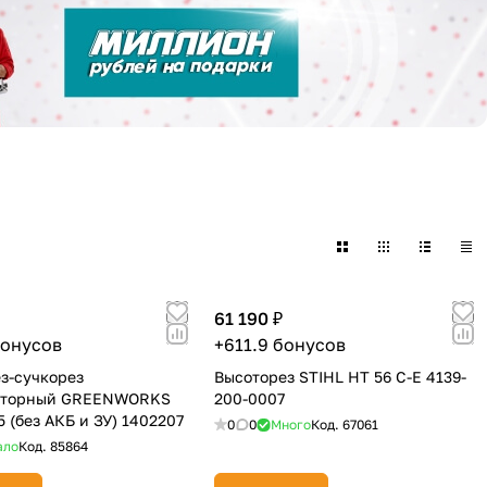
61 190 ₽
бонусов
+611.9 бонусов
з-сучкорез
Высоторез STIHL HT 56 C-E 4139-
яторный GREENWORKS
200-0007
 (без АКБ и ЗУ) 1402207
0
0
Много
Код.
67061
ало
Код.
85864