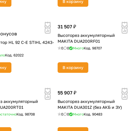
ину
В корзину
31 507 ₽
бонусов
Высоторез аккумуляторный
MAKITA DUA200RF01
тор HL 92 C-E STIHL 4243-
0
0
Много
Код.
98707
ало
Код.
62022
ину
В корзину
55 907 ₽
з аккумуляторный
Высоторез аккумуляторный
DUA200RT01
MAKITA DUA301Z (без АКБ и ЗУ)
статочно
Код.
98708
0
0
Много
Код.
90483