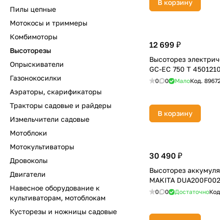
В корзину
Пилы цепные
Мотокосы и триммеры
Комбимоторы
12 699 ₽
Высоторезы
Высоторез электрич
Опрыскиватели
GC-EC 750 T 450121
Газонокосилки
0
0
Мало
Код.
8967
Аэраторы, скарификаторы
Тракторы садовые и райдеры
В корзину
Измельчители садовые
Мотоблоки
Мотокультиваторы
30 490 ₽
Дровоколы
Высоторез аккумул
Двигатели
MAKITA DUA200F00
Навесное оборудование к
0
0
Достаточно
Код
культиваторам, мотоблокам
Кусторезы и ножницы садовые