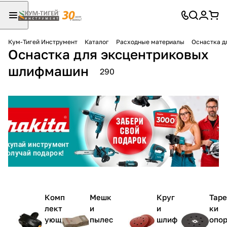
Кум-Тигей Инструмент
Каталог
Расходные материалы
Оснастка д
Оснастка для эксцентриковых
Для клиентов всех банков
шлифмашин
290
Разбейте
оплату
на части
без переплат
График платежей
Сегодня
Комп
Мешк
Круг
Тар
25
%
лект
и
и
ки
ующ
пылес
шлиф
опо