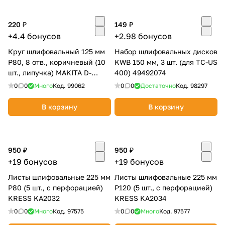
об оплате Плайтом
220 ₽
149 ₽
+4.4 бонусов
+2.98 бонусов
Круг шлифовальный 125 мм
Набор шлифовальных дисков
P80, 8 отв., коричневый (10
Остались вопросы?
KWB 150 мм, 3 шт. (для TC-US
25
шт., липучка) MAKITA D-
400) 49492074
8 800 302-02-51
54514
0
0
Много
Код.
99062
0
0
Достаточно
Код.
98297
plait.ru
раз в 2
недели
В корзину
В корзину
950 ₽
950 ₽
+19 бонусов
+19 бонусов
Листы шлифовальные 225 мм
Листы шлифовальные 225 мм
P80 (5 шт., с перфорацией)
P120 (5 шт., с перфорацией)
KRESS KA2032
KRESS KA2034
0
0
Много
Код.
97575
0
0
Много
Код.
97577