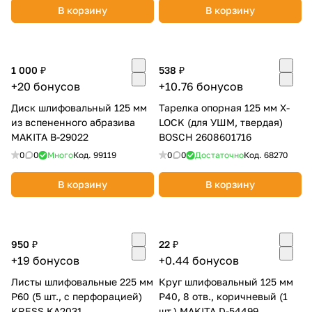
В корзину
В корзину
1 000 ₽
538 ₽
+20 бонусов
+10.76 бонусов
раз в 2 недели
Диск шлифовальный 125 мм
Тарелка опорная 125 мм X-
из вспененного абразива
LOCK (для УШМ, твердая)
MAKITA B-29022
BOSCH 2608601716
0
0
Много
Код.
99119
0
0
Достаточно
Код.
68270
В корзину
В корзину
950 ₽
22 ₽
+19 бонусов
+0.44 бонусов
Листы шлифовальные 225 мм
Круг шлифовальный 125 мм
P60 (5 шт., с перфорацией)
P40, 8 отв., коричневый (1
KRESS KA2031
шт.) MAKITA D-54499