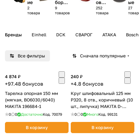
ие
борны
овал
ые
2
9
252
27
е,
ьные
Добавляйте товары
товара
товаров
товара
товар
фильт
в корзину
ры
Бренды
Einhell
DCK
СВАРОГ
АТАКА
Bosch
Оплачивайте сегодня только
25
% картой любого банка
Все фильтры
Сначала популярные
Получайте товар
выбранный способом
4 874 ₽
240 ₽
+97.48 бонусов
+4.8 бонусов
Оставшиеся
75
% будут
Тарелка опорная 150 мм
Круг шлифовальный 125 мм
(мягкая, BO6030/6040)
P320, 8 отв., коричневый (10
списываться
с вашей карты
MAKITA 196684-1
шт., липучка) MAKITA D-
по
25
%
каждые 2 недели
54570
0
0
Достаточно
Код.
70079
0
0
Много
Код.
99131
В корзину
В корзину
Подробнее