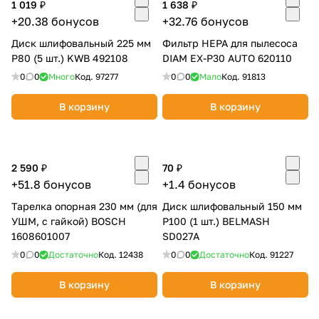
1 019 ₽
1 638 ₽
+20.38 бонусов
+32.76 бонусов
Диск шлифовальный 225 мм
Фильтр HEPA для пылесоса
P80 (5 шт.) KWB 492108
DIAM EX-P30 AUTO 620110
0
0
Много
Код.
97277
0
0
Мало
Код.
91813
В корзину
В корзину
2 590 ₽
70 ₽
+51.8 бонусов
+1.4 бонусов
Тарелка опорная 230 мм (для
Диск шлифовальный 150 мм
УШМ, с гайкой) BOSCH
Р100 (1 шт.) BELMASH
1608601007
SD027A
0
0
Достаточно
Код.
12438
0
0
Достаточно
Код.
91227
В корзину
В корзину