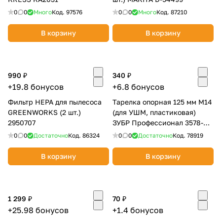
0
0
Много
Код.
97576
0
0
Много
Код.
87210
В корзину
В корзину
990 ₽
340 ₽
+19.8 бонусов
+6.8 бонусов
Фильтр HEPA для пылесоса
Тарелка опорная 125 мм М14
GREENWORKS (2 шт.)
(для УШМ, пластиковая)
2950707
ЗУБР Профессионал 3578-
125
0
0
Достаточно
Код.
86324
0
0
Достаточно
Код.
78919
В корзину
В корзину
1 299 ₽
70 ₽
+25.98 бонусов
+1.4 бонусов