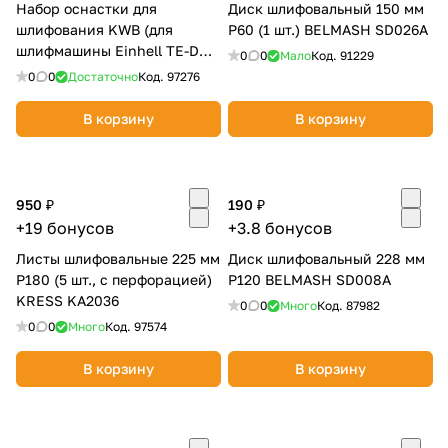
Набор оснастки для
Диск шлифовальный 150 мм
шлифования KWB (для
Р60 (1 шт.) BELMASH SD026A
шлифмашины Einhell TE-DW
0
0
Мало
Код.
91229
225 X) 491065
0
0
Достаточно
Код.
97276
В корзину
В корзину
950 ₽
190 ₽
+19 бонусов
+3.8 бонусов
Листы шлифовальные 225 мм
Диск шлифовальный 228 мм
P180 (5 шт., с перфорацией)
Р120 BELMASH SD008A
KRESS KA2036
0
0
Много
Код.
87982
0
0
Много
Код.
97574
В корзину
В корзину