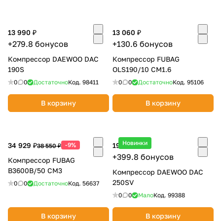
13 990 ₽
13 060 ₽
+279.8 бонусов
+130.6 бонусов
Компрессор DAEWOO DAC
Компрессор FUBAG
190S
OLS190/10 CM1.6
0
0
Достаточно
Код.
98411
0
0
Достаточно
Код.
95106
В корзину
В корзину
Новинки
34 929 ₽
-9%
19 990 ₽
38 550 ₽
+399.8 бонусов
Компрессор FUBAG
B3600B/50 CM3
Компрессор DAEWOO DAC
250SV
0
0
Достаточно
Код.
56637
0
0
Мало
Код.
99388
В корзину
В корзину