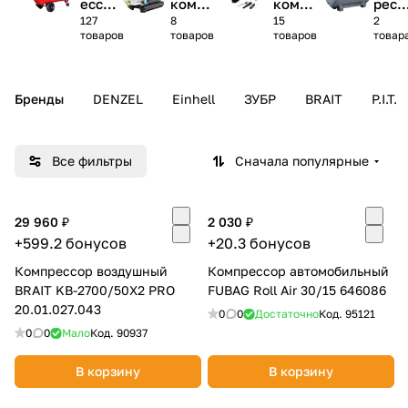
ессор
компр
компр
ресс
127
8
15
2
ы
ессор
ессор
оры
Добавляйте товары
товаров
товаров
товаров
товар
ы
ы
в корзину
Бренды
DENZEL
Einhell
ЗУБР
BRAIT
P.I.T.
Оплачивайте сегодня только
25
% картой любого банка
Все фильтры
Сначала популярные
Получайте товар
выбранный способом
29 960 ₽
2 030 ₽
+599.2 бонусов
+20.3 бонусов
Компрессор воздушный
Компрессор автомобильный
Оставшиеся
75
% будут
BRAIT KB-2700/50X2 PRO
FUBAG Roll Air 30/15 646086
списываться
с вашей карты
20.01.027.043
0
0
Достаточно
Код.
95121
по
25
%
каждые 2 недели
0
0
Мало
Код.
90937
В корзину
В корзину
Подробнее