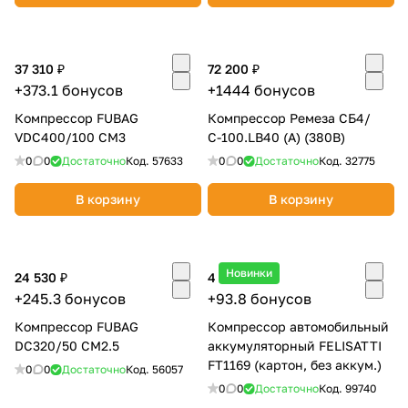
37 310 ₽
72 200 ₽
+373.1 бонусов
+1444 бонусов
Компрессор FUBAG
Компрессор Ремеза СБ4/
VDC400/100 CM3
С-100.LB40 (А) (380В)
0
0
Достаточно
Код.
57633
0
0
Достаточно
Код.
32775
В корзину
В корзину
Новинки
24 530 ₽
4 690 ₽
+245.3 бонусов
+93.8 бонусов
Компрессор FUBAG
Компрессор автомобильный
DC320/50 CM2.5
аккумуляторный FELISATTI
FT1169 (картон, без аккум.)
0
0
Достаточно
Код.
56057
0
0
Достаточно
Код.
99740