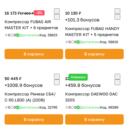
об оплате Плайтом
16 173 ₽
-8%
10 130 ₽
17 600 ₽
+101.3 бонусов
Компрессор FUBAG AIR
MASTER KIT + 6 предметов
Компрессор FUBAG HANDY
MASTER KIT + 5 предметов
0
0
Достаточно
Код.
Остались вопросы?
58615
25
8 800 302-02-51
0
0
Достаточно
Код.
58616
plait.ru
раз в 2
В корзину
В корзину
недели
Новинки
50 445 ₽
22 990 ₽
+1008.9 бонусов
+459.8 бонусов
Компрессор Ремеза СБ4/
Компрессор DAEWOO DAC
С-50.LB30 (А) (220В)
320S
0
0
Достаточно
Код.
32795
0
0
Достаточно
Код.
99389
В корзину
В корзину