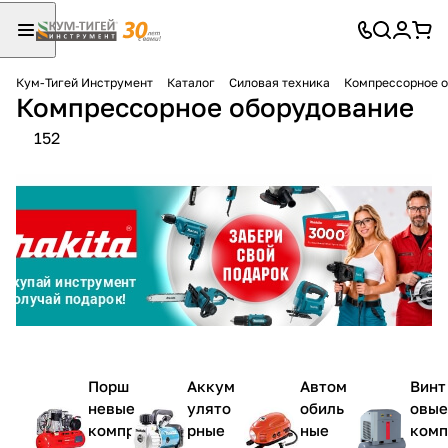
Кум-Тигей Инструмент
Каталог
Силовая техника
Компрессорное 
Компрессорное оборудование
Для клиентов всех банков
152
Разбейте
оплату
на части
без переплат
График платежей
Сегодня
Порш
Аккум
Автом
Винт
25
%
невые
улято
обиль
овые
компр
рные
ные
комп