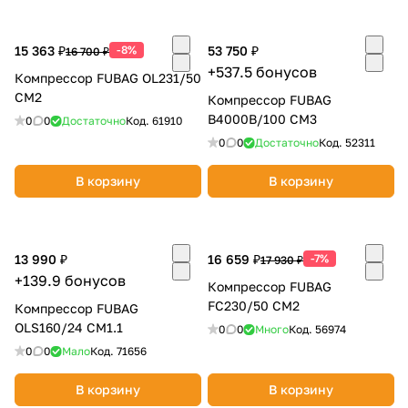
15 363 ₽
-8%
53 750 ₽
16 700 ₽
+537.5 бонусов
Компрессор FUBAG OL231/50
CM2
Компрессор FUBAG
B4000B/100 CM3
0
0
Достаточно
Код.
61910
раз в 2 недели
0
0
Достаточно
Код.
52311
В корзину
В корзину
13 990 ₽
16 659 ₽
-7%
17 930 ₽
+139.9 бонусов
Компрессор FUBAG
FC230/50 CM2
Компрессор FUBAG
OLS160/24 CM1.1
0
0
Много
Код.
56974
0
0
Мало
Код.
71656
В корзину
В корзину