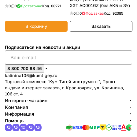
(без АКБ и ЗУ) 4020450
XGT AC001GZ (без АКБ и ЗУ)
0
0
Достаточно
Код.
88271
0
0
Под заказ
Код.
92385
В корзину
Заказать
раз в 2 недели
Подписаться
на новости и акции
8 800 700 88 46
kalinina106@kumtigey.ru
Торговый комплекс "Кум-Тигей инструмент"; Пункт
выдачи интернет заказов, г. Красноярск, ул. Калинина,
106 ст. 4
Интернет-магазин
Компания
Информация
Помощь