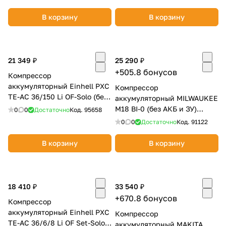
об оплате Плайтом
В корзину
В корзину
21 349 ₽
25 290 ₽
Остались вопросы?
25
+505.8 бонусов
8 800 302-02-51
Компрессор
аккумуляторный Einhell PXC
plait.ru
Компрессор
раз в 2
TE-AC 36/150 Li OF-Solo (без
аккумуляторный MILWAUKEE
недели
АКБ и ЗУ) 4020415
M18 BI-0 (без АКБ и ЗУ)
0
0
Достаточно
Код.
95658
4933478706
0
0
Достаточно
Код.
91122
В корзину
В корзину
18 410 ₽
33 540 ₽
+670.8 бонусов
Компрессор
аккумуляторный Einhell PXC
Компрессор
TE-AC 36/6/8 Li OF Set-Solo
аккумуляторный MAKITA