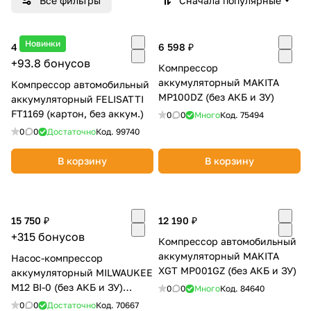
Все фильтры
Сначала популярные
Добавляйте товары
в корзину
Новинки
4 690 ₽
6 598 ₽
+93.8 бонусов
Компрессор
аккумуляторный MAKITA
Компрессор автомобильный
Оплачивайте сегодня только
MP100DZ (без АКБ и ЗУ)
аккумуляторный FELISATTI
25
% картой любого банка
FT1169 (картон, без аккум.)
0
0
Много
Код.
75494
0
0
Достаточно
Код.
99740
Получайте товар
В корзину
В корзину
выбранный способом
Оставшиеся
75
% будут
15 750 ₽
12 190 ₽
списываться
с вашей карты
+315 бонусов
по
25
%
каждые 2 недели
Компрессор автомобильный
аккумуляторный MAKITA
Насос-компрессор
XGT MP001GZ (без АКБ и ЗУ)
аккумуляторный MILWAUKEE
M12 BI-0 (без АКБ и ЗУ)
0
0
Много
Код.
84640
4933464124
0
0
Достаточно
Код.
70667
Подробнее