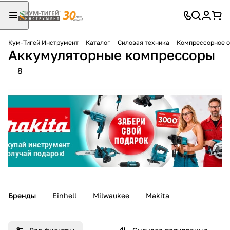
Кум-Тигей Инструмент
Каталог
Силовая техника
Компрессорное 
Аккумуляторные компрессоры
Для клиентов всех банков
8
Разбейте
оплату
на части
без переплат
График платежей
Сегодня
Бренды
Einhell
Milwaukee
Makita
25
%