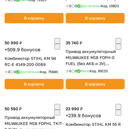
0
0
Достаточно
Код.
19823
В корзину
В корзину
50 990 ₽
35 740 ₽
+509.9 бонусов
Привод аккумуляторный
MILWAUKEE M18 FOPH-0
Комбимотор STIHL KM 94
FUEL (без АКБ и ЗУ)
RC-E 4149-200-0089
4933464954
0
0
Мало
Код.
89133
0
0
Достаточно
Код.
75680
В корзину
В корзину
50 590 ₽
23 990 ₽
+239.9 бонусов
Привод аккумуляторный
MILWAUKEE M18 FOPHL TKIT-
Комбимотор STIHL KM 55 R