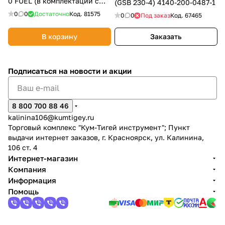
0 FUEL (в комплектации с
(GSB 230-4) 4140-200-0487-1
триммерной насадкой, без
0
0
Достаточно
Код.
81575
0
0
Под заказ
Код.
67465
АКБ
В корзину
Заказать
Подписаться
на новости и акции
8 800 700 88 46
kalinina106@kumtigey.ru
Торговый комплекс "Кум-Тигей инструмент"; Пункт
выдачи интернет заказов, г. Красноярск, ул. Калинина,
106 ст. 4
Интернет-магазин
Компания
Информация
Помощь