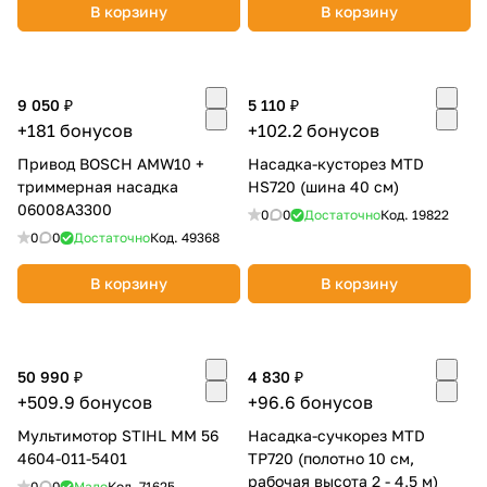
В корзину
В корзину
9 050 ₽
5 110 ₽
+181 бонусов
+102.2 бонусов
Привод BOSCH AMW10 +
Насадка-кусторез MTD
раз в 2 недели
триммерная насадка
HS720 (шина 40 см)
06008A3300
0
0
Достаточно
Код.
19822
0
0
Достаточно
Код.
49368
В корзину
В корзину
50 990 ₽
4 830 ₽
+509.9 бонусов
+96.6 бонусов
Мультимотор STIHL MM 56
Насадка-сучкорез MTD
4604-011-5401
TP720 (полотно 10 см,
рабочая высота 2 - 4,5 м)
0
0
Мало
Код.
71625