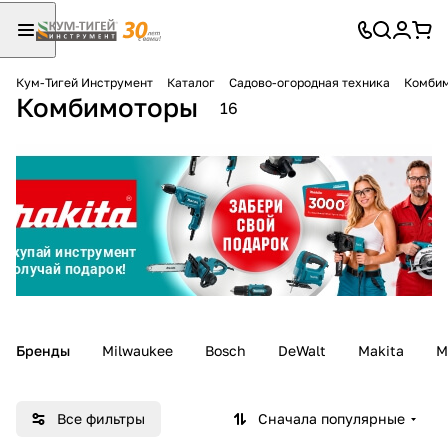
Кум-Тигей Инструмент
Каталог
Садово-огородная техника
Комби
Комбимоторы
Для клиентов всех банков
16
Разбейте
оплату
на части
без переплат
График платежей
Бренды
Milwaukee
Bosch
DeWalt
Makita
M
Сегодня
25
%
Все фильтры
Сначала популярные