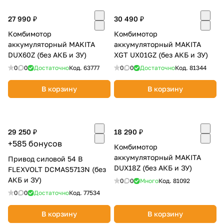
Добавляйте товары
27 990 ₽
30 490 ₽
в корзину
Комбимотор
Комбимотор
аккумуляторный MAKITA
аккумуляторный MAKITA
DUX60Z (без АКБ и ЗУ)
XGT UX01GZ (без АКБ и ЗУ)
Оплачивайте сегодня только
0
0
Достаточно
Код.
63777
0
0
Достаточно
Код.
81344
25
% картой любого банка
В корзину
В корзину
Получайте товар
выбранный способом
29 250 ₽
18 290 ₽
+585 бонусов
Комбимотор
Оставшиеся
75
% будут
аккумуляторный MAKITA
Привод силовой 54 В
списываться
с вашей карты
DUX18Z (без АКБ и ЗУ)
FLEXVOLT DCMAS5713N (без
по
25
%
каждые 2 недели
АКБ и ЗУ)
0
0
Много
Код.
81092
0
0
Достаточно
Код.
77534
В корзину
В корзину
Подробнее