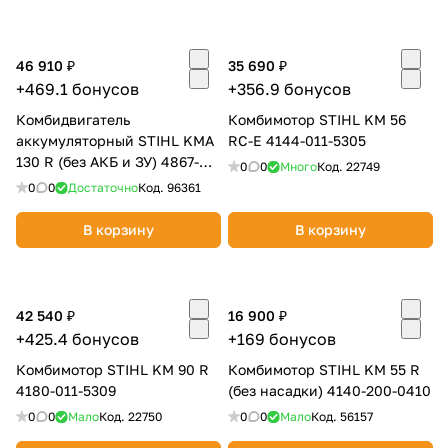
об оплате Плайтом
46 910 ₽
35 690 ₽
+469.1 бонусов
+356.9 бонусов
Комбидвигатель
Комбимотор STIHL KM 56
Остались вопросы?
25
аккумуляторный STIHL KMA
RC-E 4144-011-5305
8 800 302-02-51
130 R (без АКБ и ЗУ) 4867-
0
0
Много
Код.
22749
plait.ru
раз в 2
011-6824
0
0
Достаточно
Код.
96361
недели
В корзину
В корзину
42 540 ₽
16 900 ₽
+425.4 бонусов
+169 бонусов
Комбимотор STIHL KM 90 R
Комбимотор STIHL KM 55 R
4180-011-5309
(без насадки) 4140-200-0410
0
0
Мало
Код.
22750
0
0
Мало
Код.
56157