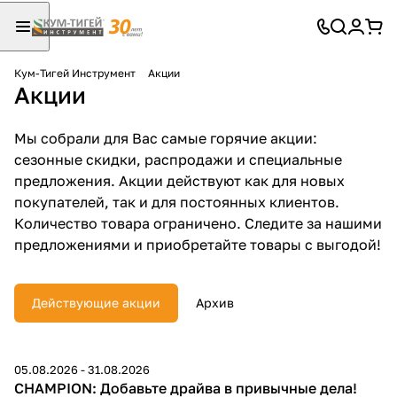
Кум-Тигей Инструмент
Акции
Акции
Для клиентов всех банков
Разбейте
Мы собрали для Вас самые горячие акции:
сезонные скидки, распродажи и специальные
оплату
на части
предложения. Акции действуют как для новых
без переплат
покупателей, так и для постоянных клиентов.
Количество товара ограничено. Следите за нашими
предложениями и приобретайте товары с выгодой!
График платежей
Действующие акции
Архив
Сегодня
25
%
05.08.2026 - 31.08.2026
Скидки
CHAMPION: Добавьте драйва в привычные дела!