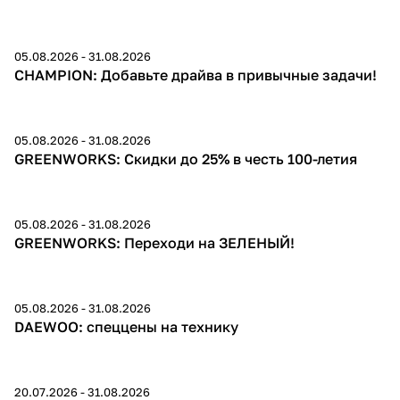
Добавляйте товары
в корзину
05.08.2026 - 31.08.2026
До -13%
CHAMPION: Добавьте драйва в привычные задачи!
Оплачивайте сегодня только
25
% картой любого банка
05.08.2026 - 31.08.2026
до 25%
GREENWORKS: Скидки до 25% в честь 100-летия
Получайте товар
выбранный способом
05.08.2026 - 31.08.2026
до 30%
GREENWORKS: Переходи на ЗЕЛЕНЫЙ!
Оставшиеся
75
% будут
списываться
с вашей карты
05.08.2026 - 31.08.2026
по
25
%
каждые 2 недели
Скидки
DAEWOO: спеццены на технику
20.07.2026 - 31.08.2026
Подробнее