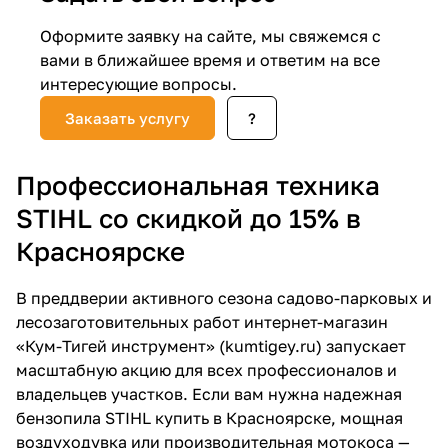
Добавляйте товары
Оформите заявку на сайте, мы свяжемся с
в корзину
вами в ближайшее время и ответим на все
интересующие вопросы.
Заказать услугу
?
Оплачивайте сегодня только
25
% картой любого банка
Профессиональная техника
Получайте товар
STIHL со скидкой до 15% в
выбранный способом
Красноярске
В преддверии активного сезона садово-парковых и
Оставшиеся
75
% будут
лесозаготовительных работ интернет-магазин
списываться
с вашей карты
«Кум-Тигей инструмент» (
kumtigey.ru
) запускает
по
25
%
каждые 2 недели
масштабную акцию для всех профессионалов и
владельцев участков. Если вам нужна надежная
бензопила STIHL купить в Красноярске, мощная
воздуходувка или производительная мотокоса —
Подробнее