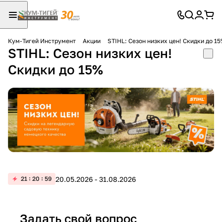
Кум-Тигей Инструмент
Акции
STIHL: Сезон низких цен! Скидки до 1
STIHL: Сезон низких цен!
Для клиентов всех банков
Скидки до 15%
Разбейте
оплату
на части
без переплат
График платежей
20.05.2026 - 31.08.2026
21
20
59
Сегодня
25
%
Задать свой вопрос