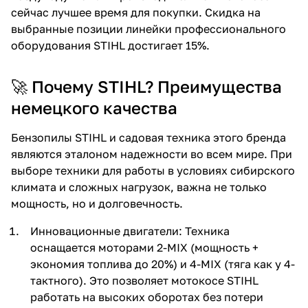
сейчас лучшее время для покупки. Скидка на
об оплате Плайтом
выбранные позиции линейки профессионального
оборудования STIHL достигает 15%.
🚀 Почему STIHL? Преимущества
Остались вопросы?
25
8 800 302-02-51
немецкого качества
plait.ru
раз в 2
Бензопилы STIHL и садовая техника этого бренда
недели
являются эталоном надежности во всем мире. При
выборе техники для работы в условиях сибирского
климата и сложных нагрузок, важна не только
мощность, но и долговечность.
Инновационные двигатели: Техника
оснащается моторами 2-MIX (мощность +
экономия топлива до 20%) и 4-MIX (тяга как у 4-
тактного). Это позволяет мотокосе STIHL
работать на высоких оборотах без потери