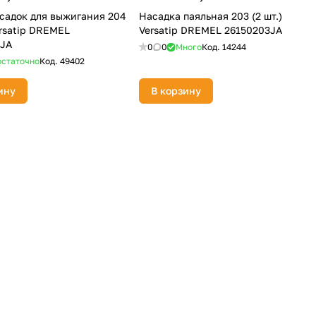
садок для выжигания 204
Насадка паяльная 203 (2 шт.)
ersatip DREMEL
Versatip DREMEL 26150203JA
4JA
0
0
Много
Код.
14244
статочно
Код.
49402
ину
В корзину