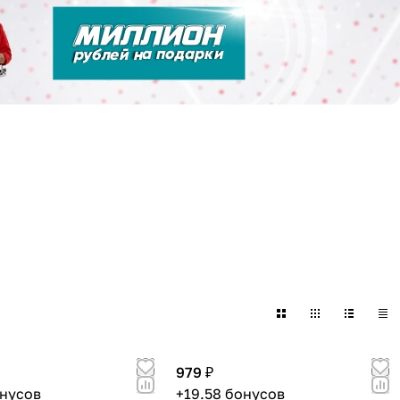
979 ₽
онусов
+19.58 бонусов