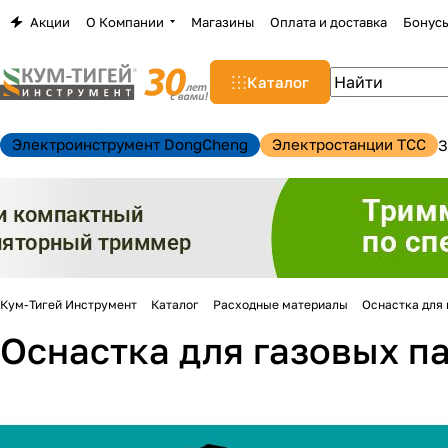
Акции
О Компании
Магазины
Оплата и доставка
Бонус
Каталог
Электроинструмент DongCheng
Электростанции TCC
З
Кум-Тигей Инструмент
Каталог
Расходные материалы
Оснастка для 
Оснастка для газовых п
н