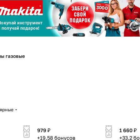
График платежей
Сегодня
25
%
ны газовые
Добавляйте товары
в корзину
Оплачивайте сегодня только
лярные
25
% картой любого банка
979 ₽
1 660 ₽
Получайте товар
выбранный способом
+19.58 бонусов
+33.2 б