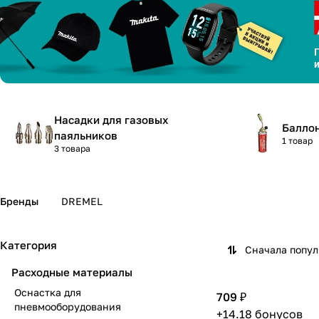
Насадки для газовых
Балло
паяльников
1 товар
3 товара
Бренды
DREMEL
Категория
Сначала попу
Расходные материалы
Оснастка для
709 ₽
пневмооборудования
+14.18 бонусов