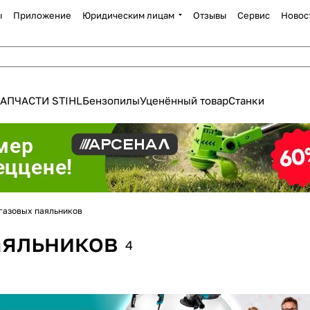
ы
Приложение
Юридическим лицам
Отзывы
Сервис
Новос
АПЧАСТИ STIHL
Бензопилы
Уценённый товар
Станки
газовых паяльников
Для клиентов всех банков
аяльников
4
Разбейте
оплату
а части
без переплат