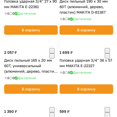
Головка ударная 3/4'' 27 х 90
Диск пильный 190 x 30 мм
мм MAKITA E-22361
60T (алюминий, дерево,
пластик) MAKITA D-81387
0
0
Достаточно
0
0
Достаточно
В корзину
В корзину
раз в 2 недели
2 057 ₽
1 699 ₽
Диск пильный 165 х 20 мм
Головка ударная 3/4'' 36 х 57
60T, универсальный
мм MAKITA E-22327
(алюминий, дерево, пластик)
0
0
Достаточно
MAKITA D-81206
0
0
Достаточно
В корзину
В корзину
1 390 ₽
599 ₽