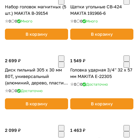
об оплате Плайтом
Набор головок магнитных (5
Щетки угольные CB-424
шт.) MAKITA B-39154
MAKITA 191966-6
0
0
Много
0
0
Много
В корзину
В корзину
Остались вопросы?
25
8 800 302-02-51
plait.ru
раз в 2
2 699 ₽
1 549 ₽
недели
Диск пильный 305 х 30 мм
Головка ударная 3/4'' 32 х 57
80T, универсальный
мм MAKITA E-22305
(алюминий, дерево, пластик)
0
0
Достаточно
MAKITA D-65676
0
0
Достаточно
В корзину
В корзину
2 099 ₽
1 463 ₽