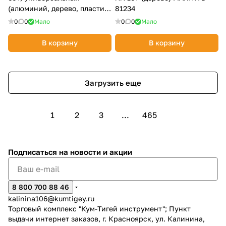
(алюминий, дерево, пластик)
81234
MAKITA D-65589
0
0
Мало
0
0
Мало
В корзину
В корзину
Загрузить еще
1
2
3
...
465
Подписаться
на новости и акции
8 800 700 88 46
kalinina106@kumtigey.ru
Торговый комплекс "Кум-Тигей инструмент"; Пункт
выдачи интернет заказов, г. Красноярск, ул. Калинина,