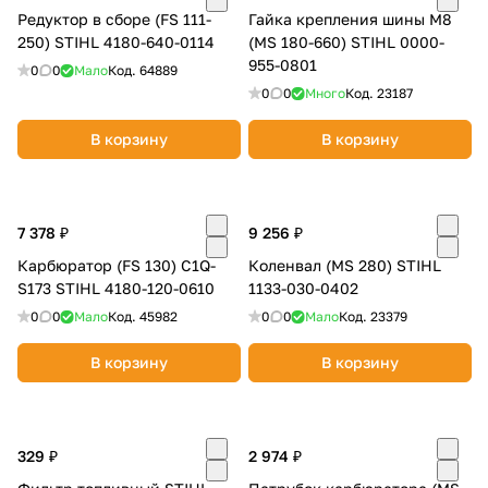
Редуктор в сборе (FS 111-
Гайка крепления шины M8
250) STIHL 4180-640-0114
(MS 180-660) STIHL 0000-
955-0801
0
0
Мало
Код.
64889
0
0
Много
Код.
23187
В корзину
В корзину
раз в 2 недели
7 378 ₽
9 256 ₽
Карбюратор (FS 130) C1Q-
Коленвал (MS 280) STIHL
S173 STIHL 4180-120-0610
1133-030-0402
0
0
Мало
Код.
45982
0
0
Мало
Код.
23379
В корзину
В корзину
329 ₽
2 974 ₽