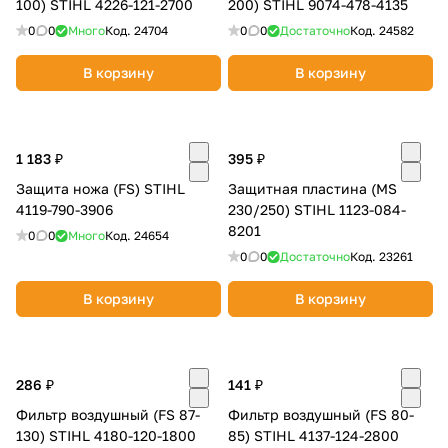
100) STIHL 4226-121-2700
200) STIHL 9074-478-4135
0
0
Много
Код.
24704
0
0
Достаточно
Код.
24582
В корзину
В корзину
1 183 ₽
395 ₽
Защита ножа (FS) STIHL
Защитная пластина (MS
4119-790-3906
230/250) STIHL 1123-084-
8201
0
0
Много
Код.
24654
0
0
Достаточно
Код.
23261
В корзину
В корзину
286 ₽
141 ₽
Фильтр воздушный (FS 87-
Фильтр воздушный (FS 80-
130) STIHL 4180-120-1800
85) STIHL 4137-124-2800