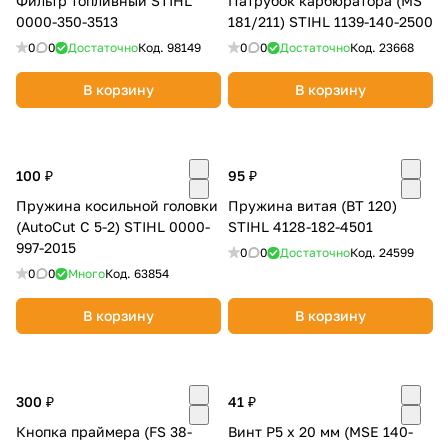
Фильтр топливный STIHL
Патрубок карбюратора (MS
0000-350-3513
181/211) STIHL 1139-140-2500
0
0
Достаточно
Код.
98149
0
0
Достаточно
Код.
23668
В корзину
В корзину
100 ₽
95 ₽
Пружина косильной головки
Пружина витая (ВТ 120)
(AutoCut С 5-2) STIHL 0000-
STIHL 4128-182-4501
997-2015
0
0
Достаточно
Код.
24599
0
0
Много
Код.
63854
В корзину
В корзину
300 ₽
41 ₽
Кнопка праймера (FS 38-
Винт P5 x 20 мм (MSE 140-