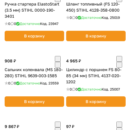
Ручка стартера ElastoStart
Шланг топливный (FS 120-
об оплате Плайтом
(3.5 мм) STIHL 0000-190-
450) STIHL 4128-358-0800
3401
0
0
Достаточно
Код.
25019
0
0
Достаточно
Код.
23947
В корзину
Остались вопросы?
В корзину
25
8 800 302-02-51
plait.ru
раз в 2
недели
908 ₽
4 965 ₽
Сальник коленвала (MS 180-
Цилиндр с поршнем FS 80-
280) STIHL 9639-003-1585
85 (34 мм) STIHL 4137-020-
1202
0
0
Достаточно
Код.
23559
0
0
Достаточно
Код.
25007
В корзину
В корзину
9 867 ₽
97 ₽