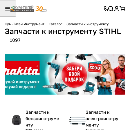
Кум-Тигей Инструмент
Каталог
Запчасти к инструменту
Запчасти к инструменту STIHL
Для клиентов всех банков
1097
Разбейте
оплату
на части
без переплат
График платежей
Сегодня
Запчасти к
Запчасти к
25
%
бензоинструме
электроинстру
нту
менту