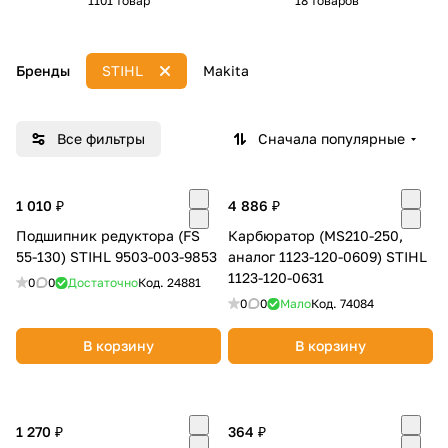
1101 товар
18 товаров
Добавляйте товары
в корзину
Бренды
STIHL
Makita
Оплачивайте сегодня только
Все фильтры
Сначала популярные
25
% картой любого банка
1 010 ₽
4 886 ₽
Получайте товар
выбранный способом
Подшипник редуктора (FS
Карбюратор (MS210-250,
55-130) STIHL 9503-003-9853
аналог 1123-120-0609) STIHL
1123-120-0631
0
0
Достаточно
Код.
24881
Оставшиеся
75
% будут
0
0
Мало
Код.
74084
списываться
с вашей карты
В корзину
В корзину
по
25
%
каждые 2 недели
1 270 ₽
364 ₽
Подробнее