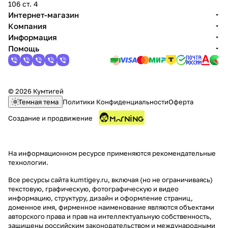
106 ст. 4
об оплате Плайтом
Интернет-магазин
Компания
Информация
Помощь
Остались вопросы?
25
8 800 302-02-51
plait.ru
раз в 2
© 2026 Кумтигей
недели
Темная тема
Политики Конфиденциальности
Оферта
Создание и продвижение
На информационном ресурсе применяются
рекомендательные
технологии
.
Все ресурсы сайта kumtigey.ru, включая (но не ограничиваясь)
текстовую, графическую, фотографическую и видео
информацию, структуру, дизайн и оформление страниц,
доменное имя, фирменное наименование являются объектами
авторского права и прав на интеллектуальную собственность,
защищены российским законодательством и международными