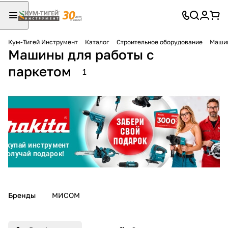
Кум-Тигей Инструмент
Каталог
Строительное оборудование
Машин
Машины для работы с
Для клиентов всех банков
паркетом
1
Разбейте
оплату
на части
без переплат
График платежей
Сегодня
Бренды
МИСОМ
25
%