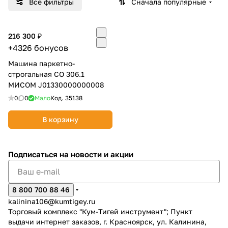
Все фильтры
Сначала популярные
Добавляйте товары
в корзину
216 300 ₽
+4326 бонусов
Оплачивайте сегодня только
Машина паркетно-
строгальная СО 306.1
25
% картой любого банка
МИСОМ J01330000000008
0
0
Мало
Код.
35138
Получайте товар
выбранный способом
В корзину
Оставшиеся
75
% будут
Подписаться
на новости и акции
списываться
с вашей карты
по
25
%
каждые 2 недели
8 800 700 88 46
kalinina106@kumtigey.ru
Торговый комплекс "Кум-Тигей инструмент"; Пункт
выдачи интернет заказов, г. Красноярск, ул. Калинина,
Подробнее