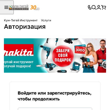
Кум-Тигей Инструмент
Услуги
Авторизация
Для клиентов всех банков
Разбейте
оплату
на части
без переплат
График платежей
Сегодня
Войдите или зарегистрируйтесь,
25
%
чтобы продолжить