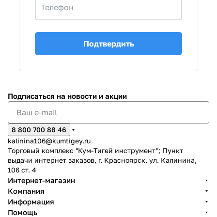
Телефон
Добавляйте товары
в корзину
Подтвердить
Оплачивайте сегодня только
25
% картой любого банка
Подписаться
на новости и акции
Получайте товар
выбранный способом
8 800 700 88 46
kalinina106@kumtigey.ru
Оставшиеся
75
% будут
Торговый комплекс "Кум-Тигей инструмент"; Пункт
списываться
с вашей карты
выдачи интернет заказов, г. Красноярск, ул. Калинина,
по
25
%
каждые 2 недели
106 ст. 4
Интернет-магазин
Компания
Информация
Помощь
Подробнее