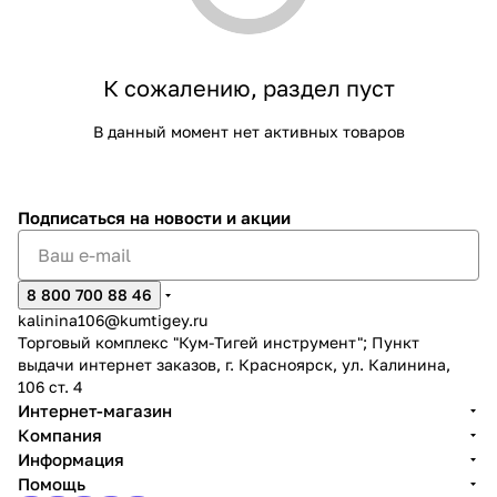
Добавляйте товары
в корзину
К сожалению, раздел пуст
В данный момент нет активных товаров
Оплачивайте сегодня только
25
% картой любого банка
Подписаться
на новости и акции
Получайте товар
выбранный способом
8 800 700 88 46
kalinina106@kumtigey.ru
Оставшиеся
75
% будут
Торговый комплекс "Кум-Тигей инструмент"; Пункт
списываться
с вашей карты
выдачи интернет заказов, г. Красноярск, ул. Калинина,
по
25
%
каждые 2 недели
106 ст. 4
Интернет-магазин
Компания
Информация
Помощь
Подробнее