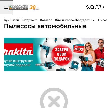
Кум-Тигей Инструмент
Каталог
Клининговое оборудование
Пылес
Пылесосы автомобильные
Для клиентов всех банков
Разбейте
оплату
на части
без переплат
График платежей
Сегодня
25
%