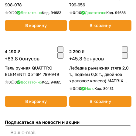
908-078
799-956
0
0
Достаточно
Код.
94683
0
0
Достаточно
Код.
94686
В корзину
В корзину
4 190 ₽
2 290 ₽
+83.8 бонусов
+45.8 бонусов
Таль ручная QUATTRO
Лебедка рычажная (тяга 2,0
ELEMENTI 05T6M 799-949
т., подъем 0,8 т., двойное
храповое колесо) MATRIX
0
0
Достаточно
Код.
94685
52260
0
0
Мало
Код.
80431
В корзину
В корзину
Подписаться
на новости и акции