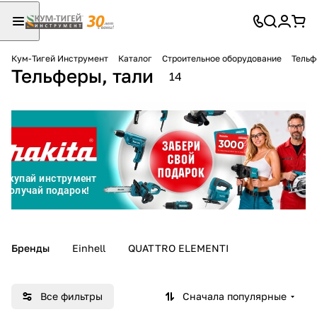
Кум-Тигей Инструмент
Каталог
Строительное оборудование
Тельф
Тельферы, тали
Для клиентов всех банков
14
Разбейте
оплату
на части
без переплат
График платежей
Бренды
Einhell
QUATTRO ELEMENTI
Сегодня
25
%
Все фильтры
Сначала популярные