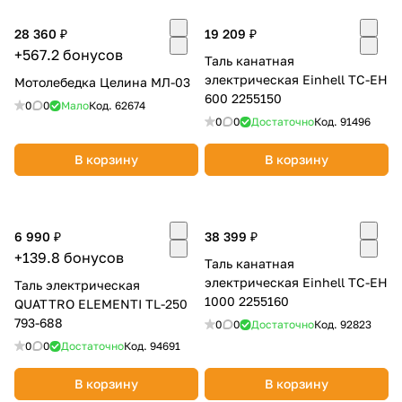
Добавляйте товары
28 360 ₽
19 209 ₽
в корзину
+567.2 бонусов
Таль канатная
электрическая Einhell TC-EH
Мотолебедка Целина МЛ-03
600 2255150
0
0
Мало
Код.
62674
Оплачивайте сегодня только
0
0
Достаточно
Код.
91496
25
% картой любого банка
В корзину
В корзину
Получайте товар
выбранный способом
6 990 ₽
38 399 ₽
+139.8 бонусов
Таль канатная
Оставшиеся
75
% будут
электрическая Einhell TC-EH
Таль электрическая
списываться
с вашей карты
1000 2255160
QUATTRO ELEMENTI TL-250
по
25
%
каждые 2 недели
793-688
0
0
Достаточно
Код.
92823
0
0
Достаточно
Код.
94691
В корзину
В корзину
Подробнее