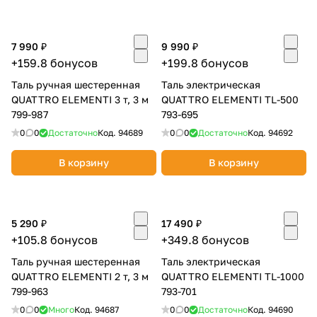
об оплате Плайтом
7 990 ₽
9 990 ₽
+159.8 бонусов
+199.8 бонусов
Таль ручная шестеренная
Таль электрическая
Остались вопросы?
25
QUATTRO ELEMENTI 3 т, 3 м
QUATTRO ELEMENTI TL-500
8 800 302-02-51
799-987
793-695
plait.ru
раз в 2
0
0
Достаточно
Код.
94689
0
0
Достаточно
Код.
94692
недели
В корзину
В корзину
5 290 ₽
17 490 ₽
+105.8 бонусов
+349.8 бонусов
Таль ручная шестеренная
Таль электрическая
QUATTRO ELEMENTI 2 т, 3 м
QUATTRO ELEMENTI TL-1000
799-963
793-701
0
0
Много
Код.
94687
0
0
Достаточно
Код.
94690