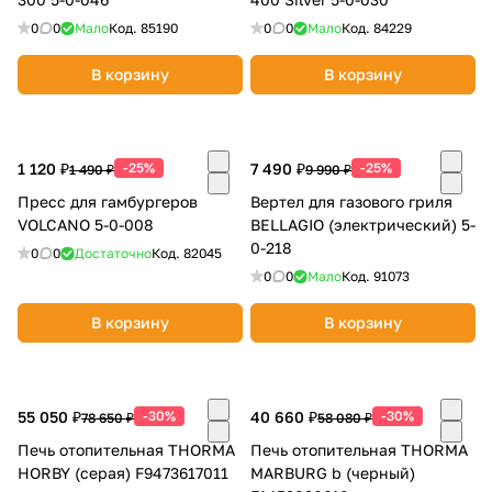
об оплате Плайтом
0
0
Мало
Код.
85190
0
0
Мало
Код.
84229
В корзину
В корзину
Остались вопросы?
25
8 800 302-02-51
1 120 ₽
-25%
7 490 ₽
-25%
1 490 ₽
9 990 ₽
plait.ru
раз в 2
Пресс для гамбургеров
Вертел для газового гриля
недели
VOLCANO 5-0-008
BELLAGIO (электрический) 5-
0-218
0
0
Достаточно
Код.
82045
0
0
Мало
Код.
91073
В корзину
В корзину
55 050 ₽
-30%
40 660 ₽
-30%
78 650 ₽
58 080 ₽
Печь отопительная THORMA
Печь отопительная THORMA
HORBY (серая) F9473617011
MARBURG b (черный)