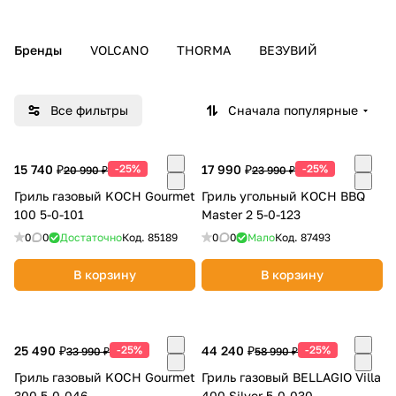
Добавляйте товары
Бренды
в корзину
VOLCANO
THORMA
ВЕЗУВИЙ
Оплачивайте сегодня только
Все фильтры
Сначала популярные
25
% картой любого банка
15 740 ₽
-25%
17 990 ₽
-25%
20 990 ₽
23 990 ₽
Получайте товар
Гриль газовый KOCH Gourmet
Гриль угольный KOCH BBQ
выбранный способом
100 5-0-101
Master 2 5-0-123
0
0
Достаточно
Код.
85189
0
0
Мало
Код.
87493
Оставшиеся
75
% будут
В корзину
В корзину
списываться
с вашей карты
по
25
%
каждые 2 недели
25 490 ₽
-25%
44 240 ₽
-25%
33 990 ₽
58 990 ₽
Гриль газовый KOCH Gourmet
Гриль газовый BELLAGIO Villa
Подробнее
300 5-0-046
400 Silver 5-0-030