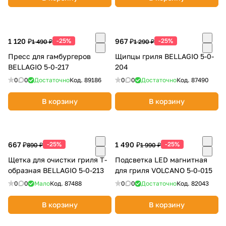
1 120 ₽
-25%
967 ₽
-25%
1 490 ₽
1 290 ₽
Пресс для гамбургеров
Щипцы гриля BELLAGIO 5-0-
BELLAGIO 5-0-217
204
0
0
Достаточно
Код.
89186
0
0
Достаточно
Код.
87490
В корзину
В корзину
667 ₽
-25%
1 490 ₽
-25%
890 ₽
1 990 ₽
Щетка для очистки гриля Т-
Подсветка LED магнитная
образная BELLAGIO 5-0-213
для гриля VOLCANO 5-0-015
0
0
Мало
Код.
87488
0
0
Достаточно
Код.
82043
В корзину
В корзину