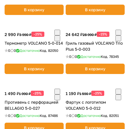
В корзину
В корзину
2 990 ₽
-25%
24 642 ₽
-15%
3 990 ₽
28 990 ₽
Термометр VOLCANO 5-0-014
Гриль газовый VOLCANO Trio
Plus 5-0-003
0
0
Достаточно
Код.
82050
0
0
Достаточно
Код.
78345
В корзину
В корзину
1 490 ₽
-25%
1 190 ₽
-25%
1 990 ₽
1 590 ₽
Противень с перфорацией
Фартук с логотипом
BELLAGIO 5-0-027
VOLCANO 5-0-012
0
0
Достаточно
Код.
87486
0
0
Достаточно
Код.
82051
В корзину
В корзину