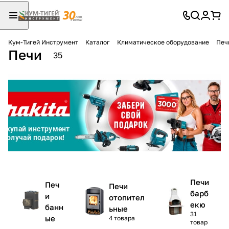
Кум-Тигей Инструмент
Каталог
Климатическое оборудование
Печ
Печи
Для клиентов всех банков
35
Разбейте
оплату
на части
без переплат
График платежей
Печи
Печ
Печи
Сегодня
барб
и
отопител
25
%
екю
банн
ьные
31
ые
4 товара
товар