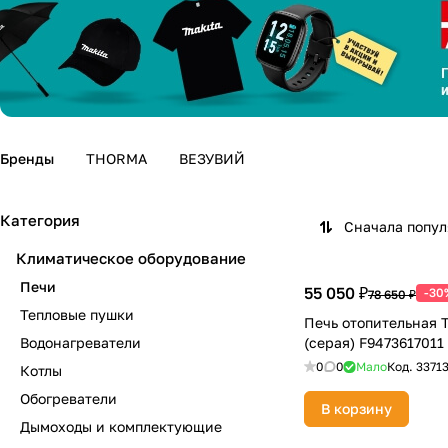
Бренды
THORMA
ВЕЗУВИЙ
Категория
Сначала попу
Климатическое оборудование
Печи
55 050 ₽
-30
78 650 ₽
Тепловые пушки
Печь отопительная
Водонагреватели
(серая) F9473617011
0
0
Мало
Код.
3371
Котлы
Обогреватели
В корзину
Дымоходы и комплектующие