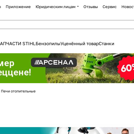
ы
Приложение
Юридическим лицам
Отзывы
Сервис
Новос
АПЧАСТИ STIHL
Бензопилы
Уценённый товар
Станки
Для клиентов всех банков
Печи отопительные
Разбейте
оплату
а части
без переплат