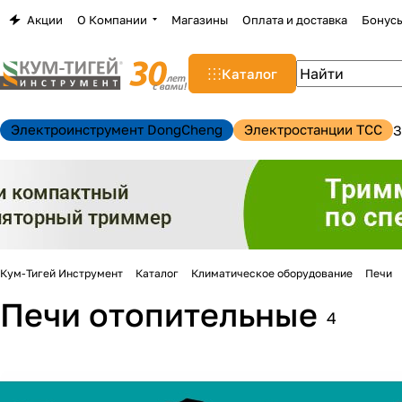
Акции
О Компании
Магазины
Оплата и доставка
Бонус
Каталог
Электроинструмент DongCheng
Электростанции TCC
З
Кум-Тигей Инструмент
Каталог
Климатическое оборудование
Печи
Печи отопительные
4
н