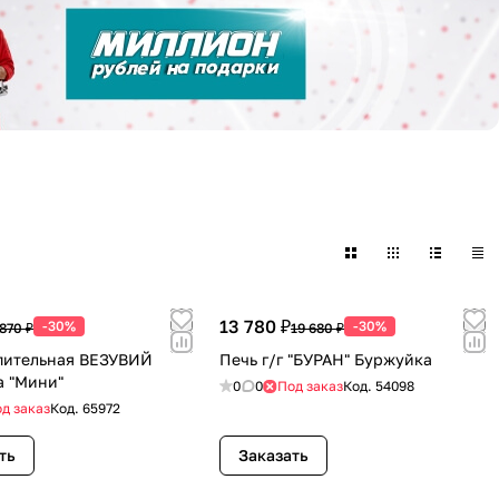
13 780 ₽
-30%
-30%
 870 ₽
19 680 ₽
пительная ВЕЗУВИЙ
Печь г/г "БУРАН" Буржуйка
 "Мини"
0
0
Под заказ
Код.
54098
д заказ
Код.
65972
ть
Заказать