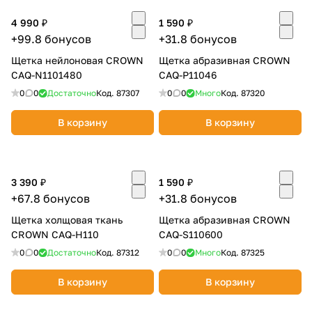
4 990 ₽
1 590 ₽
+99.8 бонусов
+31.8 бонусов
Щетка нейлоновая CROWN
Щетка абразивная CROWN
CAQ-N1101480
CAQ-P11046
0
0
Достаточно
Код.
87307
0
0
Много
Код.
87320
В корзину
В корзину
3 390 ₽
1 590 ₽
+67.8 бонусов
+31.8 бонусов
Щетка холщовая ткань
Щетка абразивная CROWN
CROWN CAQ-H110
CAQ-S110600
0
0
Достаточно
Код.
87312
0
0
Много
Код.
87325
В корзину
В корзину