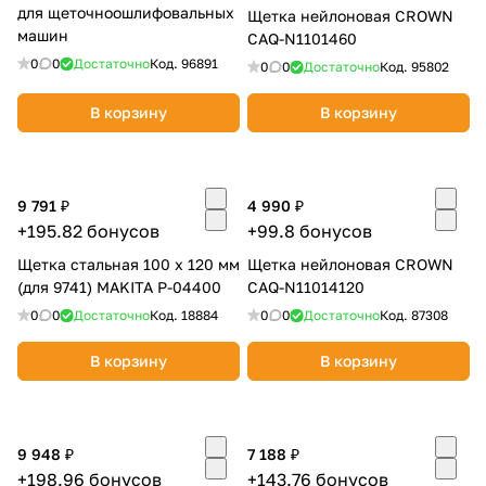
для щеточноошлифовальных
Щетка нейлоновая CROWN
об оплате Плайтом
машин
CAQ-N1101460
0
0
Достаточно
Код.
96891
0
0
Достаточно
Код.
95802
В корзину
В корзину
Остались вопросы?
25
8 800 302-02-51
plait.ru
раз в 2
9 791 ₽
4 990 ₽
недели
+195.82 бонусов
+99.8 бонусов
Щетка стальная 100 х 120 мм
Щетка нейлоновая CROWN
(для 9741) MAKITA P-04400
CAQ-N11014120
0
0
Достаточно
Код.
18884
0
0
Достаточно
Код.
87308
В корзину
В корзину
9 948 ₽
7 188 ₽
+198.96 бонусов
+143.76 бонусов