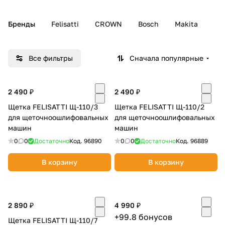
Добавляйте товары
Бренды
Felisatti
CROWN
Bosch
Makita
в корзину
Все фильтры
Сначала популярные
Оплачивайте сегодня только
25
% картой любого банка
2 490 ₽
2 490 ₽
Получайте товар
Щетка FELISATTI Щ-110/3
Щетка FELISATTI Щ-110/2
для щеточноошлифовальных
для щеточноошлифовальных
выбранный способом
машин
машин
0
0
Достаточно
Код.
96890
0
0
Достаточно
Код.
96889
Оставшиеся
75
% будут
В корзину
В корзину
списываться
с вашей карты
по
25
%
каждые 2 недели
2 890 ₽
4 990 ₽
+99.8 бонусов
Щетка FELISATTI Щ-110/7
Подробнее