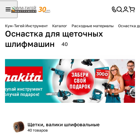
Кум-Тигей Инструмент
Каталог
Расходные материалы
Оснастка 
Оснастка для щеточных
Для клиентов всех банков
шлифмашин
40
Разбейте
оплату
на части
без переплат
График платежей
Сегодня
25
%
Щетки, валики шлифовальные
40 товаров