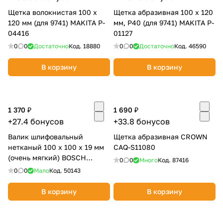
Щетка волокнистая 100 х
Щетка абразивная 100 х 120
120 мм (для 9741) MAKITA P-
мм, P40 (для 9741) MAKITA P-
04416
01127
0
0
Достаточно
Код.
18880
0
0
Достаточно
Код.
46590
В корзину
В корзину
раз в 2 недели
1 370 ₽
1 690 ₽
+27.4 бонусов
+33.8 бонусов
Валик шлифовальный
Щетка абразивная CROWN
нетканый 100 х 100 х 19 мм
CAQ-S11080
(очень мягкий) BOSCH
0
0
Много
Код.
87416
2608000609
0
0
Мало
Код.
50143
В корзину
В корзину