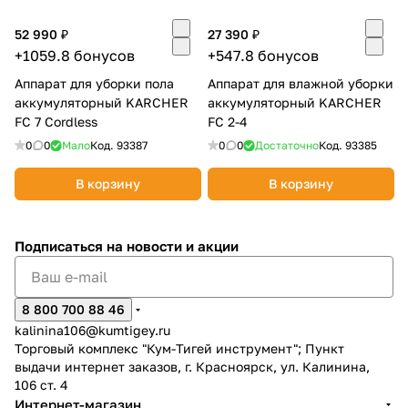
Добавляйте товары
52 990 ₽
27 390 ₽
в корзину
+1059.8 бонусов
+547.8 бонусов
Аппарат для уборки пола
Аппарат для влажной уборки
аккумуляторный KARCHER
аккумуляторный KARCHER
Оплачивайте сегодня только
FC 7 Cordless
FC 2-4
25
% картой любого банка
0
0
Мало
Код.
93387
0
0
Достаточно
Код.
93385
В корзину
В корзину
Получайте товар
выбранный способом
Подписаться
на новости и акции
Оставшиеся
75
% будут
списываться
с вашей карты
8 800 700 88 46
по
25
%
каждые 2 недели
kalinina106@kumtigey.ru
Торговый комплекс "Кум-Тигей инструмент"; Пункт
выдачи интернет заказов, г. Красноярск, ул. Калинина,
106 ст. 4
Подробнее
Интернет-магазин