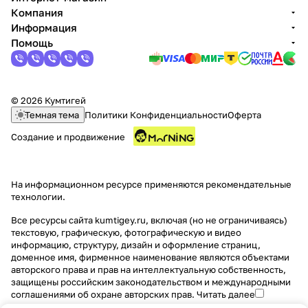
Компания
об оплате Плайтом
Информация
Помощь
Остались вопросы?
25
8 800 302-02-51
© 2026 Кумтигей
Темная тема
Политики Конфиденциальности
Оферта
plait.ru
раз в 2
Создание и продвижение
недели
На информационном ресурсе применяются
рекомендательные
технологии
.
Все ресурсы сайта kumtigey.ru, включая (но не ограничиваясь)
текстовую, графическую, фотографическую и видео
информацию, структуру, дизайн и оформление страниц,
доменное имя, фирменное наименование являются объектами
авторского права и прав на интеллектуальную собственность,
защищены российским законодательством и международными
соглашениями об охране авторских прав.
Читать далее