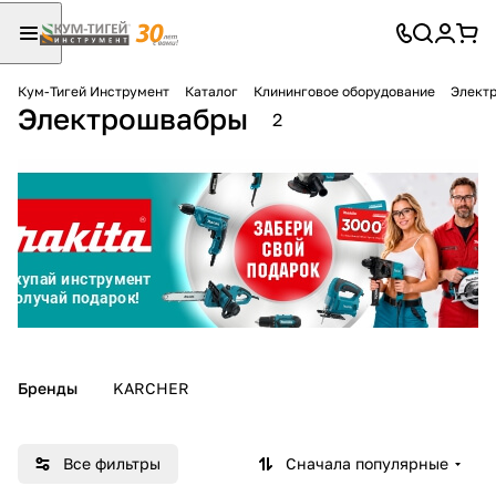
Кум-Тигей Инструмент
Каталог
Клининговое оборудование
Элект
Электрошвабры
Для клиентов всех банков
2
Разбейте
оплату
на части
без переплат
График платежей
Бренды
KARCHER
Сегодня
25
%
Все фильтры
Сначала популярные