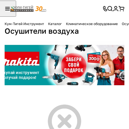
Кум-Тигей Инструмент
Каталог
Климатическое оборудование
Осу
Осушители воздуха
Для клиентов всех банков
Разбейте
оплату
на части
без переплат
График платежей
Сегодня
25
%