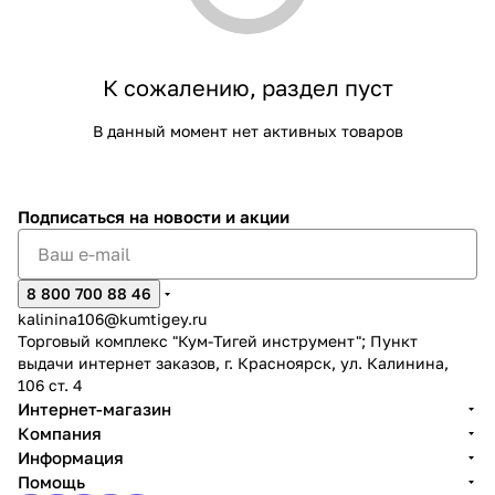
Добавляйте товары
в корзину
К сожалению, раздел пуст
В данный момент нет активных товаров
Оплачивайте сегодня только
25
% картой любого банка
Подписаться
на новости и акции
Получайте товар
выбранный способом
8 800 700 88 46
kalinina106@kumtigey.ru
Оставшиеся
75
% будут
Торговый комплекс "Кум-Тигей инструмент"; Пункт
списываться
с вашей карты
выдачи интернет заказов, г. Красноярск, ул. Калинина,
по
25
%
каждые 2 недели
106 ст. 4
Интернет-магазин
Компания
Информация
Помощь
Подробнее