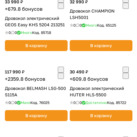
33 990 ₽
32 990 ₽
об оплате Плайтом
+679.8 бонусов
Дровокол CHAMPION
LSH5001
Дровокол электрический
GEOS Easy KHS 5204 213251
0
0
Много
Код.
65125
0
0
Много
Код.
85718
Остались вопросы?
25
8 800 302-02-51
В корзину
В корзину
plait.ru
раз в 2
недели
117 990 ₽
30 490 ₽
+2359.8 бонусов
+609.8 бонусов
Дровокол BELMASH LSG-500
Дровокол электрический
S115A
HUTER HLS-5500
0
0
Мало
Код.
76025
0
0
Достаточно
Код.
85722
В корзину
В корзину