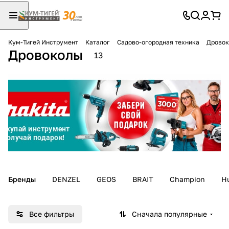
Кум-Тигей Инструмент
Каталог
Садово-огородная техника
Дрово
Дровоколы
Для клиентов всех банков
13
Разбейте
оплату
на части
без переплат
График платежей
Бренды
DENZEL
GEOS
BRAIT
Champion
H
Сегодня
25
%
Все фильтры
Сначала популярные