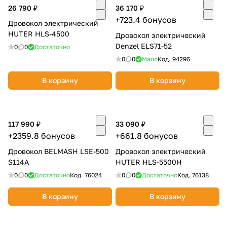
26 790 ₽
36 170 ₽
+723.4 бонусов
Дровокол электрический
HUTER HLS-4500
Дровокол электрический
Denzel ELS71-52
0
0
Достаточно
0
0
Мало
Код.
94296
раз в 2 недели
В корзину
В корзину
117 990 ₽
33 090 ₽
+2359.8 бонусов
+661.8 бонусов
Дровокол BELMASH LSE-500
Дровокол электрический
S114A
HUTER HLS-5500H
0
0
Достаточно
Код.
76024
0
0
Достаточно
Код.
76138
В корзину
В корзину