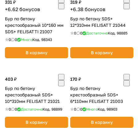
331 ₽
319 ₽
+6.62 бонусов
+6.38 бонусов
Бур по бетону
Бур по бетону SDS+
крестообразный 10*160 мм
12*310мм FELISATT 21044
SDS+ FELISATTI 21007
0
0
Достаточно
Код.
98885
0
0
Много
Код.
98343
В корзину
В корзину
403 ₽
170 ₽
Бур по бетону
Бур по бетону
крестообразный SDS+
крестообразный SDS+
10*310мм FELISATT 21021
6*110мм FELISATT 21003
0
0
Достаточно
Код.
98899
0
0
Много
Код.
98903
В корзину
В корзину