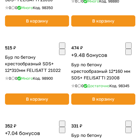
0
0
Много
Код.
98880
0
0
Много
Код.
98350
В корзину
В корзину
515 ₽
474 ₽
+9.48 бонусов
Бур по бетону
крестообразный SDS+
Бур по бетону
12*310мм FELISATT 21022
крестообразный 12*160 мм
SDS+ FELISATTI 21008
0
0
Много
Код.
98900
0
0
Достаточно
Код.
98345
В корзину
В корзину
352 ₽
331 ₽
+7.04 бонусов
Бур по бетону