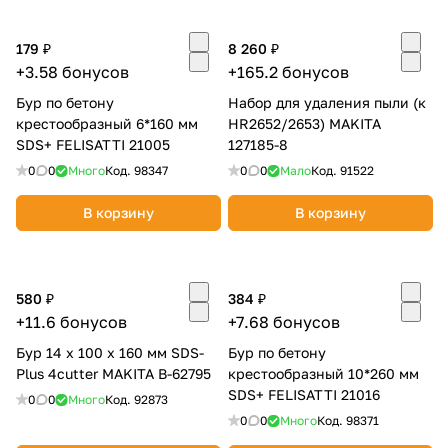
об оплате Плайтом
179 ₽
8 260 ₽
+3.58 бонусов
+165.2 бонусов
Бур по бетону
Набор для удаления пыли (к
крестообразный 6*160 мм
Остались вопросы?
HR2652/2653) MAKITA
25
SDS+ FELISATTI 21005
127185-8
8 800 302-02-51
0
0
Много
Код.
98347
0
0
Мало
Код.
91522
plait.ru
раз в 2
недели
В корзину
В корзину
580 ₽
384 ₽
+11.6 бонусов
+7.68 бонусов
Бур 14 х 100 х 160 мм SDS-
Бур по бетону
Plus 4cutter MAKITA B-62795
крестообразный 10*260 мм
SDS+ FELISATTI 21016
0
0
Много
Код.
92873
0
0
Много
Код.
98371