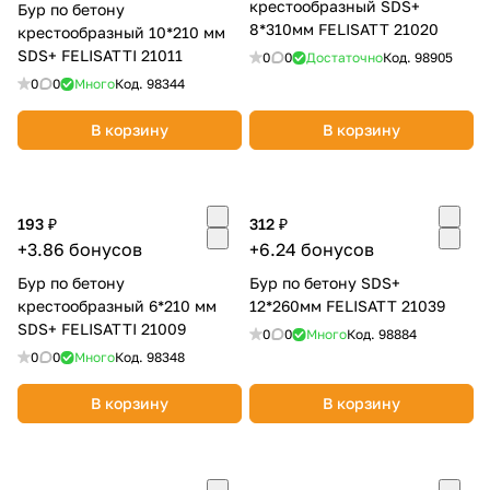
крестообразный SDS+
Бур по бетону
8*310мм FELISATT 21020
крестообразный 10*210 мм
SDS+ FELISATTI 21011
0
0
Достаточно
Код.
98905
0
0
Много
Код.
98344
В корзину
В корзину
193 ₽
312 ₽
+3.86 бонусов
+6.24 бонусов
Бур по бетону
Бур по бетону SDS+
крестообразный 6*210 мм
12*260мм FELISATT 21039
SDS+ FELISATTI 21009
0
0
Много
Код.
98884
0
0
Много
Код.
98348
В корзину
В корзину