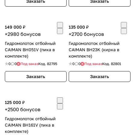
Заказать
Заказать
об оплате Плайтом
149 000 ₽
135 000 ₽
+2980 бонусов
+2700 бонусов
Остались вопросы?
25
Гидромолоток отбойный
Гидромолоток отбойный
8 800 302-02-51
CAIMAN BH051V (пика в
CAIMAN BH23K (кирка в
plait.ru
раз в 2
комплекте)
комплекте)
недели
0
0
Под заказ
Код.
82795
0
0
Под заказ
Код.
82801
Заказать
Заказать
125 000 ₽
+2500 бонусов
Гидромолоток отбойный
CAIMAN BH161V (пика в
комплекте)