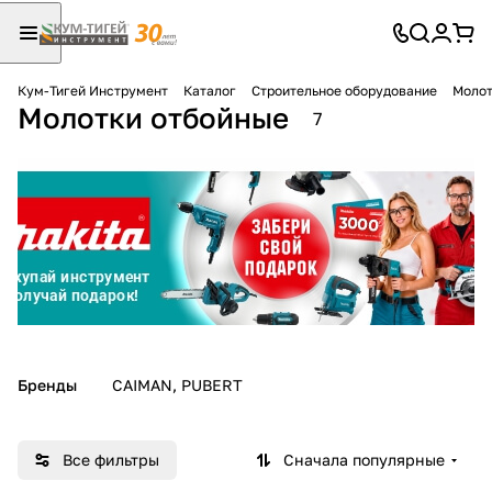
Кум-Тигей Инструмент
Каталог
Строительное оборудование
Молот
Молотки отбойные
Для клиентов всех банков
7
Разбейте
оплату
на части
без переплат
График платежей
Бренды
CAIMAN, PUBERT
Сегодня
25
%
Все фильтры
Сначала популярные