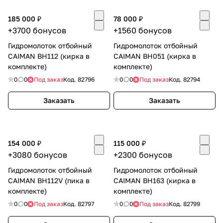
Добавляйте товары
185 000 ₽
78 000 ₽
в корзину
+3700 бонусов
+1560 бонусов
Гидромолоток отбойный
Гидромолоток отбойный
CAIMAN BH112 (кирка в
CAIMAN BH051 (кирка в
Оплачивайте сегодня только
комплекте)
комплекте)
25
% картой любого банка
0
0
Под заказ
Код.
82796
0
0
Под заказ
Код.
82794
Заказать
Заказать
Получайте товар
выбранный способом
154 000 ₽
115 000 ₽
Оставшиеся
75
% будут
+3080 бонусов
+2300 бонусов
списываться
с вашей карты
Гидромолоток отбойный
Гидромолоток отбойный
по
25
%
каждые 2 недели
CAIMAN BH112V (пика в
CAIMAN BH163 (кирка в
комплекте)
комплекте)
0
0
Под заказ
Код.
82797
0
0
Под заказ
Код.
82799
Подробнее