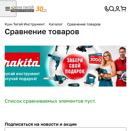
Кум-Тигей Инструмент
Каталог
Сравнение товаров
Сравнение товаров
Для клиентов всех банков
Разбейте
оплату
на части
без переплат
График платежей
Список сравниваемых элементов пуст.
Сегодня
25
%
Подписаться
на новости и акции