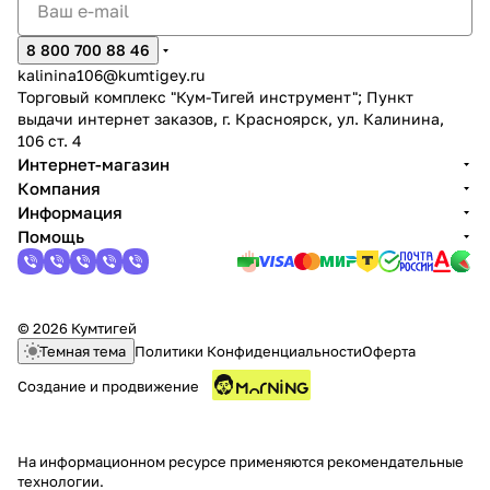
Добавляйте товары
8 800 700 88 46
в корзину
kalinina106@kumtigey.ru
Торговый комплекс "Кум-Тигей инструмент"; Пункт
выдачи интернет заказов, г. Красноярск, ул. Калинина,
Оплачивайте сегодня только
106 ст. 4
25
% картой любого банка
Интернет-магазин
Компания
Информация
Получайте товар
Помощь
выбранный способом
Оставшиеся
75
% будут
© 2026 Кумтигей
Темная тема
Политики Конфиденциальности
Оферта
списываться
с вашей карты
по
25
%
каждые 2 недели
Создание и продвижение
На информационном ресурсе применяются
рекомендательные
технологии
.
Подробнее