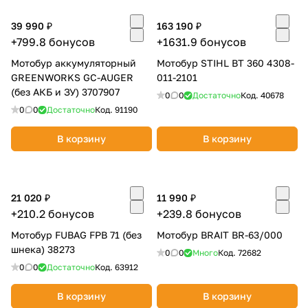
Добавляйте товары
39 990 ₽
163 190 ₽
в корзину
+799.8 бонусов
+1631.9 бонусов
Мотобур аккумуляторный
Мотобур STIHL BT 360 4308-
GREENWORKS GC-AUGER
011-2101
Оплачивайте сегодня только
(без АКБ и ЗУ) 3707907
0
0
Достаточно
Код.
40678
25
% картой любого банка
0
0
Достаточно
Код.
91190
В корзину
В корзину
Получайте товар
выбранный способом
21 020 ₽
11 990 ₽
Оставшиеся
75
% будут
+210.2 бонусов
+239.8 бонусов
списываться
с вашей карты
Мотобур FUBAG FPB 71 (без
Мотобур BRAIT BR-63/000
по
25
%
каждые 2 недели
шнека) 38273
0
0
Много
Код.
72682
0
0
Достаточно
Код.
63912
В корзину
В корзину
Подробнее