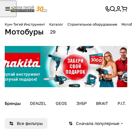
Кум-Тигей Инструмент
Каталог
Строительное оборудование
Мото
Мотобуры
Для клиентов всех банков
29
Разбейте
оплату
на части
без переплат
График платежей
Бренды
DENZEL
GEOS
ЗУБР
BRAIT
P.I.T.
Сегодня
25
%
Все фильтры
Сначала популярные