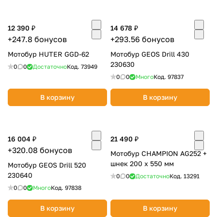
12 390 ₽
14 678 ₽
+247.8 бонусов
+293.56 бонусов
Мотобур HUTER GGD-62
Мотобур GEOS Drill 430
230630
0
0
Достаточно
Код.
73949
раз в 2 недели
0
0
Много
Код.
97837
В корзину
В корзину
16 004 ₽
21 490 ₽
+320.08 бонусов
Мотобур CHAMPION AG252 +
шнек 200 х 550 мм
Мотобур GEOS Drill 520
230640
0
0
Достаточно
Код.
13291
0
0
Много
Код.
97838
В корзину
В корзину