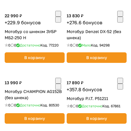
22 990 ₽
13 830 ₽
+229.9 бонусов
+276.6 бонусов
Мотобур со шнеком ЗУБР
Мотобур Denzel DX-52 (без
МБ2-250 Н
шнека)
0
0
Достаточно
Код.
77220
0
0
Мало
Код.
94298
В корзину
В корзину
13 990 ₽
17 890 ₽
+357.8 бонусов
Мотобур CHAMPION AG152B
(без шнека)
Мотобур P.I.T. P51211
0
0
Достаточно
Код.
80530
0
0
Достаточно
Код.
67861
В корзину
В корзину