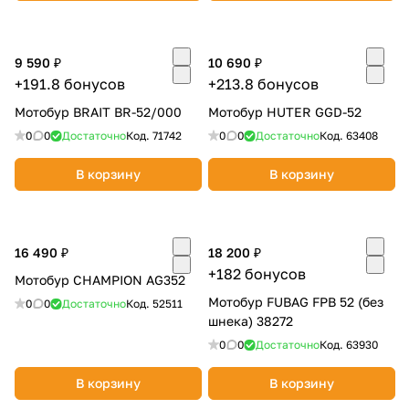
об оплате Плайтом
9 590 ₽
10 690 ₽
+191.8 бонусов
+213.8 бонусов
Мотобур BRAIT BR-52/000
Мотобур HUTER GGD-52
Остались вопросы?
25
8 800 302-02-51
0
0
Достаточно
Код.
71742
0
0
Достаточно
Код.
63408
plait.ru
раз в 2
В корзину
В корзину
недели
16 490 ₽
18 200 ₽
+182 бонусов
Мотобур CHAMPION AG352
Мотобур FUBAG FPB 52 (без
0
0
Достаточно
Код.
52511
шнека) 38272
0
0
Достаточно
Код.
63930
В корзину
В корзину