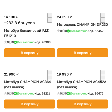
14 190 ₽
24 390 ₽
+283.8 бонусов
Мотодрель CHAMPION DR230
Мотобур бензиновый P.I.T.
0
0
Достаточно
Код.
55452
P51210
0
0
Достаточно
Код.
93308
В корзину
В корзину
21 990 ₽
19 990 ₽
Мотобур CHAMPION AG364
Мотобур CHAMPION AG452A
(без шнека)
(без шнека)
0
0
Достаточно
Код.
63211
0
0
Достаточно
Код.
95675
В корзину
В корзину