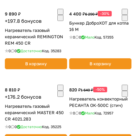
об оплате Плайтом
9 890 ₽
4 400 ₽
-30%
6 290 ₽
+197.8 бонусов
Бункер ДоброХОТ для котла
16 М
Нагреватель газовый
керамический REMINGTON
Остались вопросы?
0
0
Мало
Код.
57355
25
REM 450 CR
8 800 302-02-51
0
0
Достаточно
Код.
35283
plait.ru
раз в 2
недели
В корзину
В корзину
8 810 ₽
820 ₽
-50%
1 640 ₽
+176.2 бонусов
Нагреватель конвекторный
РЕСАНТА ОК-500C (стич)
Нагреватель газовый
керамический MASTER 450
0
0
Мало
Код.
72957
CR 4021.283
0
0
Достаточно
Код.
35225