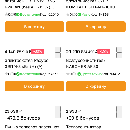
питанием GREENWORKS
электрическая ЗУБР
G24FAN (без АКБ и ЗУ)
КОМПАКТ ЗТП-М1-3000
3503407
0
0
Достаточно
Код.
92040
0
0
Мало
Код.
64816
В корзину
В корзину
4 140 ₽
-30%
29 290 ₽
-15%
5 910 ₽
34 490 ₽
Электрокотел Ресурс
Воздухоочиститель
ЭВПМ-3 кВт (Н) (А)
KARCHER AF 30
0
0
Достаточно
Код.
57377
0
0
Достаточно
Код.
93412
В корзину
В корзину
23 690 ₽
1 990 ₽
+473.8 бонусов
+39.8 бонусов
Пушка тепловая дизельная
Тепловентилятор