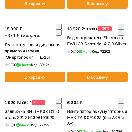
В корзину
В корзину
18 990 ₽
13 920 ₽
-30%
19 890 ₽
+379.8 бонусов
Водонагреватель Electrolux
EWH 30 Centurio IQ 2.0 Silver
раз в 2 недели
Пушка тепловая дизельная
прямого нагрева
0
0
Мало
Код.
72202
"Энергопром" ТПД-15Т
0
0
Много
Код.
80424
В корзину
В корзину
1 920 ₽
-50%
6 802 ₽
3 850 ₽
Задвижка ЗИ ДМК08 D150,
Вентилятор аккумуляторный
сталь 321 ЗИ1306101929
MAKITA DCF102Z (без АКБ и
ЗУ)
0
0
Много
Код.
79733
0
0
Достаточно
Код.
82654