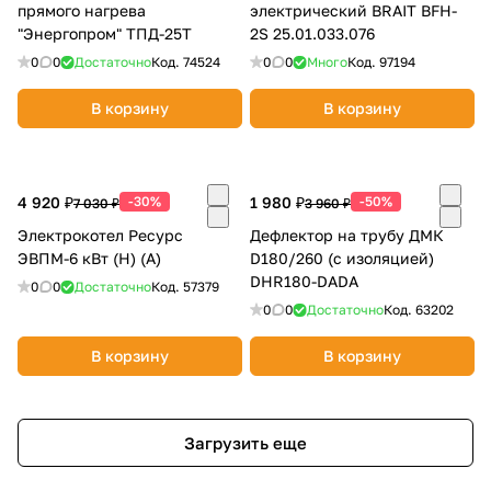
прямого нагрева
электрический BRAIT BFH-
"Энергопром" ТПД-25Т
2S 25.01.033.076
0
0
Достаточно
Код.
74524
0
0
Много
Код.
97194
В корзину
В корзину
4 920 ₽
-30%
1 980 ₽
-50%
7 030 ₽
3 960 ₽
Электрокотел Ресурс
Дефлектор на трубу ДМК
ЭВПМ-6 кВт (Н) (А)
D180/260 (с изоляцией)
DHR180-DADA
0
0
Достаточно
Код.
57379
0
0
Достаточно
Код.
63202
В корзину
В корзину
Загрузить еще