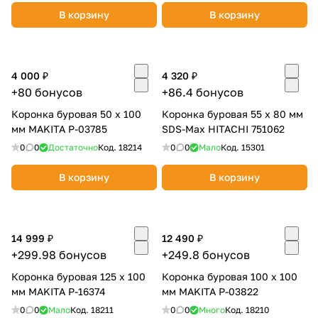
В корзину
В корзину
4 000 ₽
4 320 ₽
+80 бонусов
+86.4 бонусов
Коронка буровая 50 х 100
Коронка буровая 55 х 80 мм
мм MAKITA P-03785
SDS-Max HITACHI 751062
0
0
Достаточно
Код.
18214
0
0
Мало
Код.
15301
В корзину
В корзину
14 999 ₽
12 490 ₽
+299.98 бонусов
+249.8 бонусов
Коронка буровая 125 х 100
Коронка буровая 100 х 100
мм MAKITA P-16374
мм MAKITA P-03822
0
0
Мало
Код.
18211
0
0
Много
Код.
18210