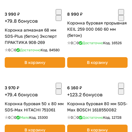
об оплате Плайтом
3 990 ₽
8 990 ₽
+79.8 бонусов
Коронка буровая прорывная
КEIL 259 000 060 60 мм
Коронка алмазная 68 мм
(бетон)
SDS-Plus (бетон) Эксперт
Остались вопросы?
25
ПРАКТИКА 908-269
8 800 302-02-51
0
0
Достаточно
Код.
16526
0
0
Достаточно
Код.
84580
plait.ru
раз в 2
недели
В корзину
В корзину
3 970 ₽
6 160 ₽
+79.4 бонусов
+123.2 бонусов
Коронка буровая 50 х 80 мм
Коронка буровая 80 мм SDS-
SDS-Max HITACHI 751061
Max BOSCH 1618550082
0
0
Мало
Код.
15300
0
0
Достаточно
Код.
12728
В корзину
В корзину