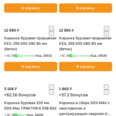
В корзину
В корзину
12 990 ₽
12 590 ₽
Коронка буровая прорывная
Коронка буровая прорывная
КEIL 259 000 090 90 мм
КEIL 259 000 080 80 мм
(бетон)
(бетон)
0
0
Достаточно
Код.
16532
0
0
Достаточно
Код.
16530
В корзину
В корзину
3 108 ₽
1 860 ₽
+62.16 бонусов
+37.2 бонусов
Коронка буровая 100 мм
Коронка в сборе SDS-MAX с
SDS-Max ПРАКТИКА 038-852
хвостовиком и
центрирующим сверлом d82
0
0
Много
Код.
34291