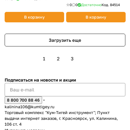
Гранит 505582
0
0
Достаточно
Код.
84514
В корзину
В корзину
Загрузить еще
1
2
3
Подписаться
на новости и акции
8 800 700 88 46
kalinina106@kumtigey.ru
Торговый комплекс "Кум-Тигей инструмент"; Пункт
выдачи интернет заказов, г. Красноярск, ул. Калинина,
106 ст. 4