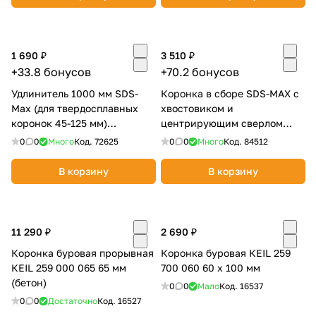
1 690 ₽
3 510 ₽
+33.8 бонусов
+70.2 бонусов
Удлинитель 1000 мм SDS-
Коронка в сборе SDS-MAX с
раз в 2 недели
Max (для твердосплавных
хвостовиком и
коронок 45-125 мм)
центрирующим сверлом
ПРАКТИКА 910-256
d110 Гранит 505110
0
0
Много
Код.
72625
0
0
Много
Код.
84512
В корзину
В корзину
11 290 ₽
2 690 ₽
Коронка буровая прорывная
Коронка буровая КEIL 259
КEIL 259 000 065 65 мм
700 060 60 х 100 мм
(бетон)
0
0
Мало
Код.
16537
0
0
Достаточно
Код.
16527