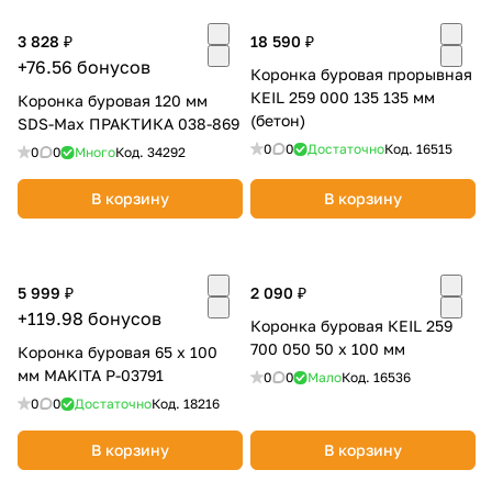
Добавляйте товары
3 828 ₽
18 590 ₽
в корзину
+76.56 бонусов
Коронка буровая прорывная
КEIL 259 000 135 135 мм
Коронка буровая 120 мм
(бетон)
SDS-Max ПРАКТИКА 038-869
Оплачивайте сегодня только
0
0
Достаточно
Код.
16515
0
0
Много
Код.
34292
25
% картой любого банка
В корзину
В корзину
Получайте товар
выбранный способом
5 999 ₽
2 090 ₽
+119.98 бонусов
Коронка буровая КEIL 259
Оставшиеся
75
% будут
700 050 50 х 100 мм
Коронка буровая 65 х 100
списываться
с вашей карты
мм MAKITA P-03791
0
0
Мало
Код.
16536
по
25
%
каждые 2 недели
0
0
Достаточно
Код.
18216
В корзину
В корзину
Подробнее