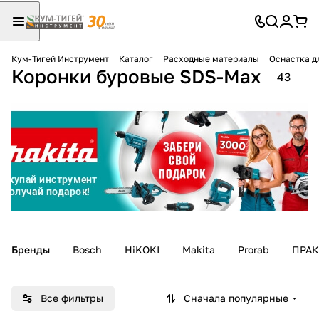
Кум-Тигей Инструмент
Каталог
Расходные материалы
Оснастка д
Коронки буровые SDS-Max
Для клиентов всех банков
43
Разбейте
оплату
на части
без переплат
График платежей
Бренды
Bosch
HiKOKI
Makita
Prorab
ПРА
Сегодня
25
%
Все фильтры
Сначала популярные