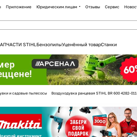
ы
Приложение
Юридическим лицам
Отзывы
Сервис
Новос
АПЧАСТИ STIHL
Бензопилы
Уценённый товар
Станки
Для клиентов всех банков
увки и садовые пылесосы
Воздуходувка ранцевая STIHL BR 600 4282-011
Разбейте
оплату
а части
без переплат
График платежей