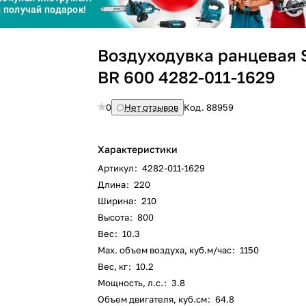
Сегодня
Воздуходувка ранцевая 
25
%
BR 600 4282-011-1629
0
Нет отзывов
Код.
88959
Добавляйте товары
в корзину
Характеристики
Артикул
:
4282-011-1629
Длина
:
220
Оплачивайте сегодня только
Ширина
:
210
25
% картой любого банка
Высота
:
800
Вес
:
10.3
Max. объем воздуха, куб.м/час
:
1150
Получайте товар
выбранный способом
Вес, кг
:
10.2
Мощность, л.с.
:
3.8
Объем двигателя, куб.см
:
64.8