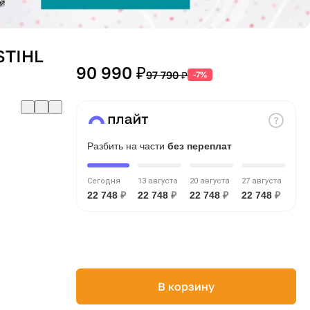
STIHL
90 990 ₽
97 790 ₽
-7%
Разбить на части
без переплат
Сегодня
13 августа
20 августа
27 августа
22 748
₽
22 748
₽
22 748
₽
22 748
₽
В корзину