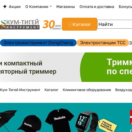
Акции
О Компании
Магазины
Оплата и доставка
Бонус
Каталог
Электроинструмент DongCheng
Электростанции TCC
З
Кум-Тигей Инструмент
Каталог
Клининговое оборудование
Воздуход
н