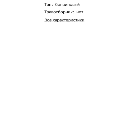
Оставшиеся
75
% будут
списываться
Тип
:
бензиновый
с вашей карты
по
25
%
каждые 2 недели
Травосборник
:
нет
Все характеристики
Подробнее
об оплате Плайтом
25
раз в 2
Остались вопросы?
недели
8 800 302-02-51
plait.ru