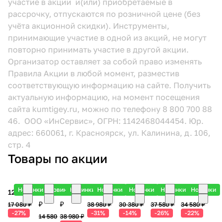
участие в акции и(или) приобретаемые в
рассрочку, отпускаются по розничной цене (без
учёта акционной скидки). Инструменты,
принимающие участие в одной из акций, не могут
повторно принимать участие в другой акции.
Организатор оставляет за собой право изменять
Правила Акции в любой момент, разместив
соответствующую информацию
на сайте.
Получить
актуальную информацию, на момент посещения
сайта kumtigey.ru, можно по телефону 8 800 700 88
46. ООО «ИнСервис», ОГРН: 1142468044454. Юр.
адрес: 660061, г. Красноярск, ул. Калинина, д. 106,
стр. 4
Товары по акции
Новинки
Новинки
Новинки
Новинки
Новинки
Новинки
Новинки
12 390 ₽
10 590
29 990
26 990 ₽
25 990 ₽
27 990 ₽
26 990 ₽
₽
₽
17 080 ₽
38 980 ₽
30 380 ₽
37 580 ₽
34 580 ₽
-27%
-31%
-14%
-26%
-22%
14 580
38 980 ₽