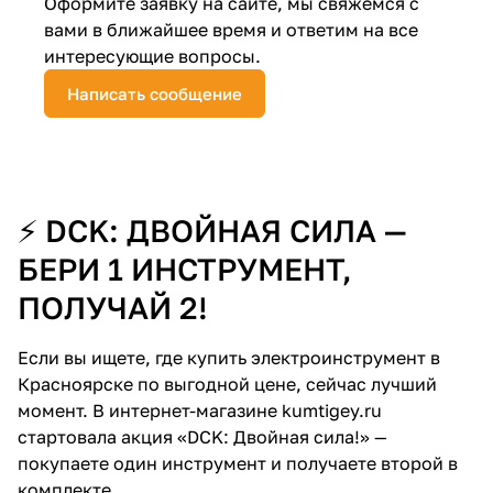
Оформите заявку на сайте, мы свяжемся с
вами в ближайшее время и ответим на все
Добавляйте товары
интересующие вопросы.
в корзину
Написать сообщение
Оплачивайте сегодня только
25
% картой любого банка
⚡ DCK: ДВОЙНАЯ СИЛА —
Получайте товар
выбранный способом
БЕРИ 1 ИНСТРУМЕНТ,
ПОЛУЧАЙ 2!
Оставшиеся
75
% будут
Если вы ищете, где купить электроинструмент в
списываться
с вашей карты
Красноярске по выгодной цене, сейчас лучший
по
25
%
каждые 2 недели
момент. В интернет-магазине kumtigey.ru
стартовала акция «DCK: Двойная сила!» —
покупаете один инструмент и получаете второй в
Подробнее
комплекте.