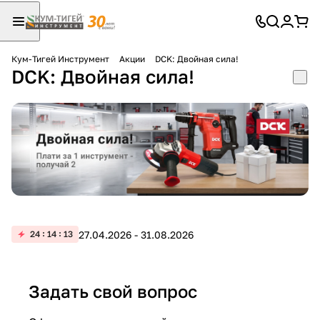
Кум-Тигей Инструмент
Акции
DCK: Двойная сила!
DCK: Двойная сила!
Для клиентов всех банков
Разбейте
оплату
на части
без переплат
График платежей
27.04.2026 - 31.08.2026
24
14
13
Сегодня
25
%
Задать свой вопрос