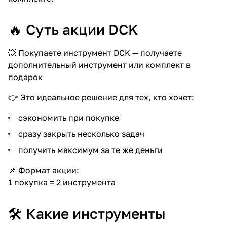
об оплате Плайтом
🔥 Суть акции DCK
💥 Покупаете инструмент DCK — получаете
Остались вопросы?
дополнительный инструмент или комплект в
25
8 800 302-02-51
подарок
plait.ru
раз в 2
👉 Это идеальное решение для тех, кто хочет:
недели
сэкономить при покупке
сразу закрыть несколько задач
получить максимум за те же деньги
📌 Формат акции:
1 покупка = 2 инструмента
🛠 Какие инструменты