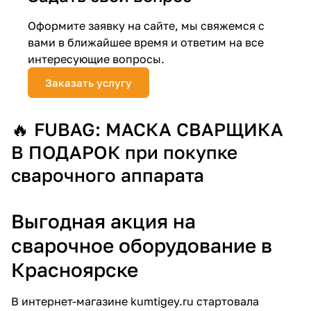
Добавляйте товары
Оформите заявку на сайте, мы свяжемся с
в корзину
вами в ближайшее время и ответим на все
интересующие вопросы.
Заказать услугу
Оплачивайте сегодня только
25
% картой любого банка
🔥 FUBAG: МАСКА СВАРЩИКА
Получайте товар
В ПОДАРОК при покупке
выбранный способом
сварочного аппарата
Оставшиеся
75
% будут
Выгодная акция на
списываться
с вашей карты
сварочное оборудование в
по
25
%
каждые 2 недели
Красноярске
В интернет-магазине kumtigey.ru стартовала
Подробнее