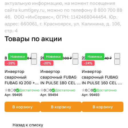
актуальную информацию, на момент посещения
сайта kumtigey.ru, можно по телефону 8 800 700 88
46. ООО «ИнСервис», ОГРН: 1142468044454. Юр.
адрес: 660061, г. Красноярск, ул. Калинина, д. 106,
стр. 4
Товары по акции
Новинки
Новинки
Новинки
8 140 ₽
28 860 ₽
22 510 ₽
11 230 ₽
36 000 ₽
29 440 ₽
-28%
-20%
-24%
Инвертор
Инвертор
Инвертор
сварочный
сварочный FUBAG
сварочный FUBAG
FUBAG IQ 200 +
IN PULSE 180 CEL +
IN PULSE 160 CEL +
ПОДАРОК Маска
ПОДАРОК Маска
ПОДАРОК Маска
0
0
Достаточно
0
0
Достаточно
0
0
Достаточно
сварщика
сварщика ULTIMA 5-
сварщика OPTIMA 4-
Арт.
99495
Арт.
99494
Арт.
99493
OPTIMA 11 38071
13 38099
13 38438
В корзину
В корзину
В корзину
Назад к списку