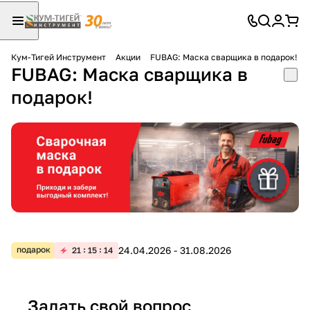
Кум-Тигей Инструмент
Акции
FUBAG: Маска сварщика в подарок!
FUBAG: Маска сварщика в
Для клиентов всех банков
подарок!
Разбейте
оплату
на части
без переплат
График платежей
24.04.2026 - 31.08.2026
подарок
21
15
14
Сегодня
25
%
Задать свой вопрос