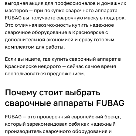
выгодная акция для профессионалов и домашних
об оплате Плайтом
мастеров — при покупке сварочного аппарата
FUBAG вы получаете сварочную маску в подарок.
Это отличная возможность купить надежное
сварочное оборудование в Красноярске с
Остались вопросы?
25
дополнительной экономией и сразу готовым
8 800 302-02-51
комплектом для работы.
plait.ru
раз в 2
Если вы ищете, где купить сварочный аппарат в
недели
Красноярске недорого — сейчас самое время
воспользоваться предложением.
Почему стоит выбрать
сварочные аппараты FUBAG
FUBAG — это проверенный европейский бренд,
который зарекомендовал себя как надежный
производитель сварочного оборудования и