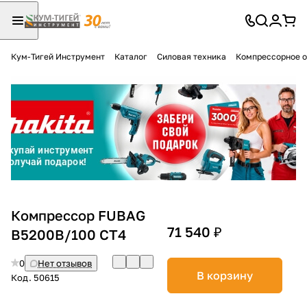
Кум-Тигей Инструмент
Каталог
Силовая техника
Компрессорное 
Для клиентов всех банков
Разбейте
оплату
на части
без переплат
График платежей
Компрессор FUBAG
71 540 ₽
B5200B/100 CT4
Сегодня
0
Нет отзывов
25
%
В корзину
Код.
50615