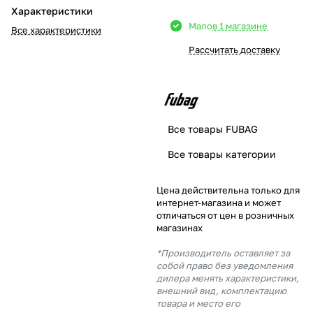
Характеристики
Добавляйте товары
Мало
в 1 магазине
Все характеристики
в корзину
Рассчитать доставку
Оплачивайте сегодня только
25
% картой любого банка
Все товары FUBAG
Получайте товар
Все товары категории
выбранный способом
Цена действительна только для
интернет-магазина и может
Оставшиеся
75
% будут
отличаться от цен в розничных
списываться
с вашей карты
магазинах
по
25
%
каждые 2 недели
*Производитель оставляет за
собой право без уведомления
дилера менять характеристики,
внешний вид, комплектацию
товара и место его
Подробнее