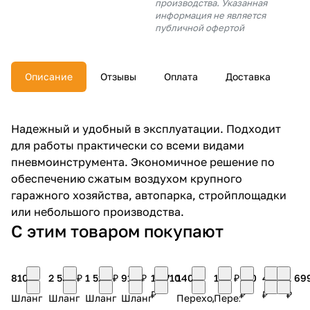
производства. Указанная
об оплате Плайтом
информация не является
публичной офертой
Описание
Отзывы
Оплата
Доставка
Остались вопросы?
25
8 800 302-02-51
plait.ru
раз в 2
Надежный и удобный в эксплуатации. Подходит
недели
для работы практически со всеми видами
пневмоинструмента. Экономичное решение по
обеспечению сжатым воздухом крупного
гаражного хозяйства, автопарка, стройплощадки
или небольшого производства.
С этим товаром покупают
810 ₽
2 530 ₽
1 520 ₽
910 ₽
16 710
140 ₽
140 ₽
270
460
1 69
₽
₽
₽
₽
Шланг
Шланг
Шланг
Шланг
Переходник
Переходник