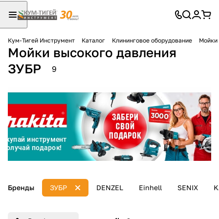
Кум-Тигей Инструмент
Каталог
Клининговое оборудование
Мойки 
Мойки высокого давления
Для клиентов всех банков
ЗУБР
9
Разбейте
оплату
на части
без переплат
График платежей
Сегодня
Бренды
ЗУБР
DENZEL
Einhell
SENIX
K
25
%