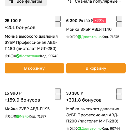
Все фильтры
Сначала популярные
Добавляйте товары
в корзину
25 100 ₽
6 390 ₽
-30%
9 130 ₽
+251 бонусов
Мойка ЗУБР АВД-П140
Оплачивайте сегодня только
Мойка высокого давления
0
0
Достаточно
Код.
71875
ЗУБР Профессионал АВД-
25
% картой любого банка
П180 (пистолет МИГ-280)
0
0
Достаточно
Код.
90743
Получайте товар
выбранный способом
В корзину
В корзину
Оставшиеся
75
% будут
15 990 ₽
30 180 ₽
списываться
с вашей карты
+159.9 бонусов
+301.8 бонусов
по
25
%
каждые 2 недели
Мойка ЗУБР АВД-П195
Мойка высокого давления
ЗУБР Профессионал АВД-
0
0
Мало
Код.
71877
П200 (пистолет МИГ-280)
Подробнее
0
0
Достаточно
Код.
90744