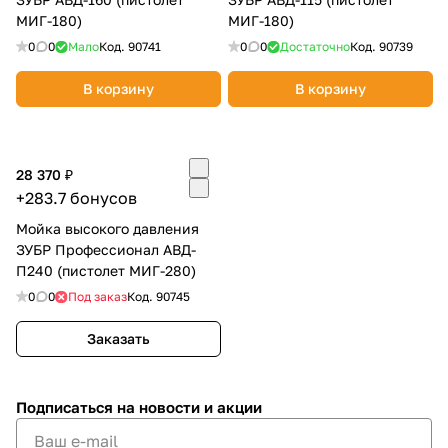
МИГ-180)
МИГ-180)
0
0
Мало
Код.
90741
0
0
Достаточно
Код.
90739
В корзину
В корзину
раз в 2 недели
28 370 ₽
+283.7 бонусов
Мойка высокого давления
ЗУБР Профессионал АВД-
П240 (пистолет МИГ-280)
0
0
Под заказ
Код.
90745
Заказать
Подписаться
на новости и акции