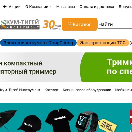
Акции
О Компании
Магазины
Оплата и доставка
Бонус
Каталог
Электроинструмент DongCheng
Электростанции TCC
З
Кум-Тигей Инструмент
Каталог
Клининговое оборудование
Мойки вы
н