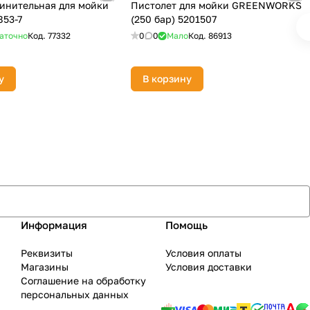
инительная для мойки
Пистолет для мойки GREENWORKS
853-7
(250 бар) 5201507
аточно
Код.
77332
0
0
Мало
Код.
86913
у
В корзину
Информация
Помощь
Реквизиты
Условия оплаты
Магазины
Условия доставки
Соглашение на обработку
персональных данных