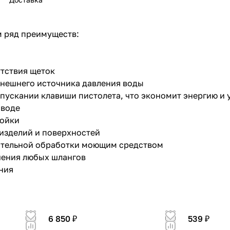
м ряд преимуществ:
утствия щеток
раз в 2 недели
внешнего источника давления воды
пускании клавиши пистолета, что экономит энергию и 
 воде
мойки
 изделий и поверхностей
ительной обработки моющим средством
чения любых шлангов
ния
6 850 ₽
539 ₽