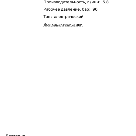
Производительность, л/мин
:
5.8
Оставшиеся
75
% будут
списываться
Рабочее давление, бар
:
90
с вашей карты
по
25
%
каждые 2 недели
Тип
:
электрический
Все характеристики
Подробнее
об оплате Плайтом
25
раз в 2
Остались вопросы?
недели
8 800 302-02-51
plait.ru
Доставка