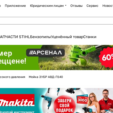
ы
Приложение
Юридическим лицам
Отзывы
Сервис
Новос
АПЧАСТИ STIHL
Бензопилы
Уценённый товар
Станки
Для клиентов всех банков
сокого давления
Мойка ЗУБР АВД-П140
Разбейте
оплату
а части
без переплат