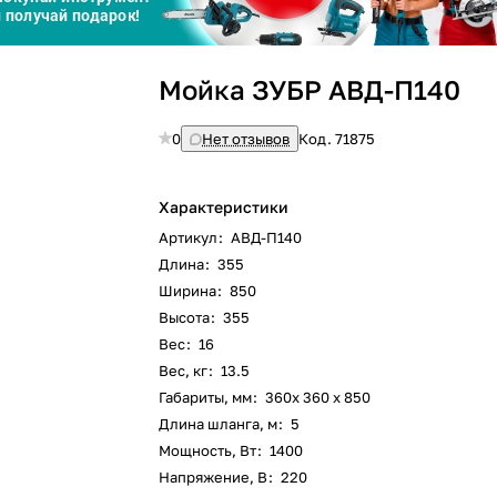
График платежей
Мойка ЗУБР АВД-П140
Сегодня
25
%
0
Нет отзывов
Код.
71875
Характеристики
Артикул
:
АВД-П140
Добавляйте товары
в корзину
Длина
:
355
Ширина
:
850
Высота
:
355
Оплачивайте сегодня только
Вес
:
16
25
% картой любого банка
Вес, кг
:
13.5
Габариты, мм
:
360х 360 х 850
Длина шланга, м
:
5
Получайте товар
выбранный способом
Мощность, Вт
:
1400
Напряжение, В
:
220