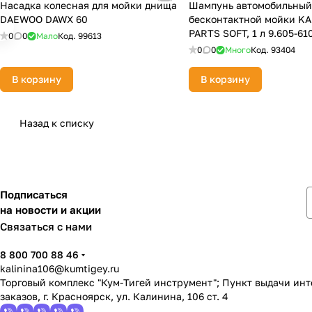
Насадка колесная для мойки днища
Шампунь автомобильный
DAEWOO DAWX 60
бесконтактной мойки K
PARTS SOFT, 1 л 9.605-61
0
0
Мало
Код.
99613
0
0
Много
Код.
93404
В корзину
В корзину
Назад к списку
Подписаться
на новости и акции
Связаться с нами
8 800 700 88 46
kalinina106@kumtigey.ru
Торговый комплекс "Кум-Тигей инструмент"; Пункт выдачи ин
заказов, г. Красноярск, ул. Калинина, 106 ст. 4