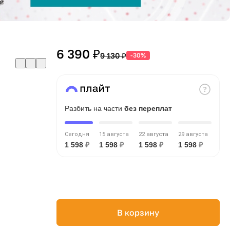
6 390 ₽
9 130 ₽
-30%
Разбить на части
без переплат
Сегодня
15 августа
22 августа
29 августа
1 598
₽
1 598
₽
1 598
₽
1 598
₽
В корзину