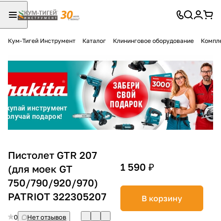
Кум-Тигей Инструмент
Каталог
Клининговое оборудование
Компл
Для клиентов всех банков
Разбейте
оплату
на части
без переплат
График платежей
Пистолет GTR 207
1 590 ₽
(для моек GT
750/790/920/970)
Сегодня
25
%
PATRIOT 322305207
В корзину
0
Нет отзывов