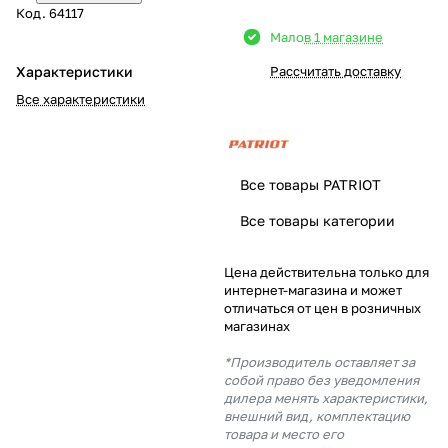
Код.
64117
Добавляйте товары
Мало
в 1 магазине
в корзину
Характеристики
Рассчитать доставку
Все характеристики
Оплачивайте сегодня только
25
% картой любого банка
Все товары PATRIOT
Получайте товар
Все товары категории
выбранный способом
Цена действительна только для
интернет-магазина и может
Оставшиеся
75
% будут
отличаться от цен в розничных
списываться
с вашей карты
магазинах
по
25
%
каждые 2 недели
*Производитель оставляет за
собой право без уведомления
дилера менять характеристики,
внешний вид, комплектацию
товара и место его
Подробнее