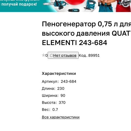
Сегодня
Пеногенератор 0,75 л дл
25
%
высокого давления QUA
ELEMENTI 243-684
0
Нет отзывов
Код.
89951
Добавляйте товары
в корзину
Характеристики
Оплачивайте сегодня только
Артикул
:
243-684
25
% картой любого банка
Длина
:
230
Ширина
:
90
Высота
:
370
Получайте товар
выбранный способом
Вес
:
0.7
Все характеристики