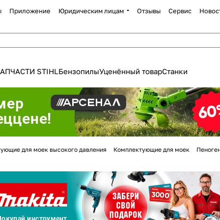
ы
Приложение
Юридическим лицам
Отзывы
Сервис
Новос
АПЧАСТИ STIHL
Бензопилы
Уценённый товар
Станки
Для клиентов всех банков
ующие для моек высокого давления
Комплектующие для моек
Пеноген
Разбейте
оплату
а части
без переплат
График платежей