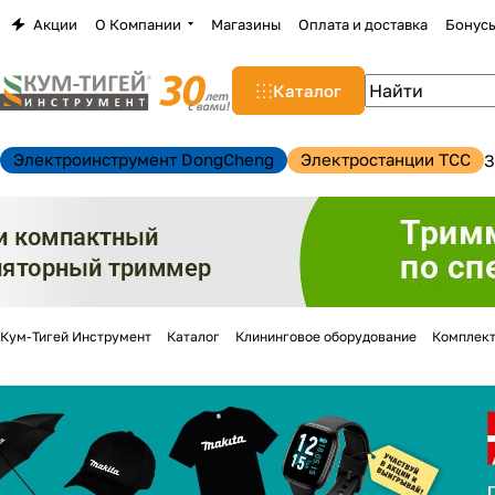
Акции
О Компании
Магазины
Оплата и доставка
Бонус
Каталог
Электроинструмент DongCheng
Электростанции TCC
З
Кум-Тигей Инструмент
Каталог
Клининговое оборудование
Комплект
н