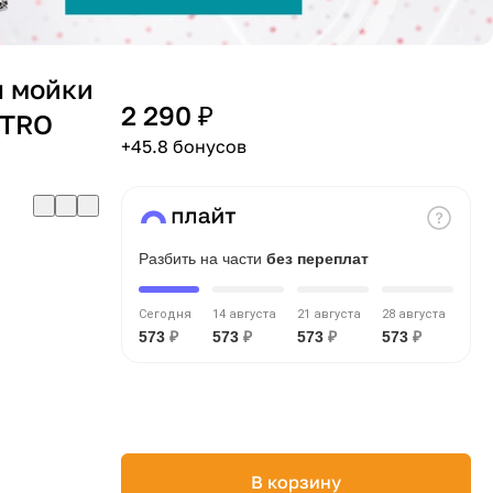
я мойки
2 290 ₽
TTRO
+45.8 бонусов
Разбить на части
без переплат
Сегодня
14 августа
21 августа
28 августа
573
₽
573
₽
573
₽
573
₽
В корзину